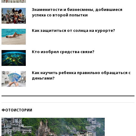
Знаменитости и бизнесмены, добившиеся
успеха со второй попытки
Как защититься от солнца на курорте?
Кто изобрел средства связи?
Как научить ребенка правильно обращаться с
деньгами?
Рекорды ЕГЭ: в каких регионах больше всего
стобалльников?
ФОТОИСТОРИИ
Самые модные пляжи — 2026