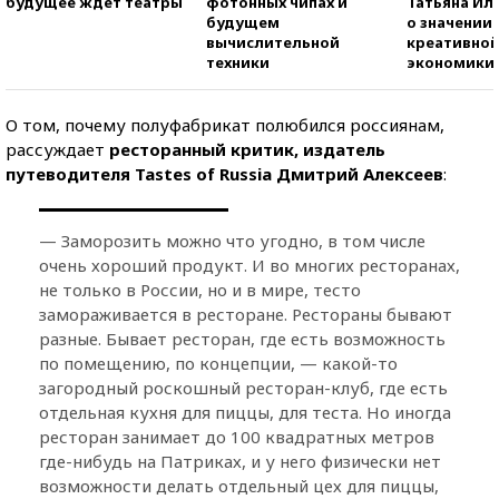
будущее ждет театры
фотонных чипах и
Татьяна И
будущем
о значении
вычислительной
креативно
техники
экономики
О том, почему полуфабрикат полюбился россиянам,
рассуждает
ресторанный критик, издатель
путеводителя Tastes of Russia Дмитрий Алексеев
:
— Заморозить можно что угодно, в том числе
очень хороший продукт. И во многих ресторанах,
не только в России, но и в мире, тесто
замораживается в ресторане. Рестораны бывают
разные. Бывает ресторан, где есть возможность
по помещению, по концепции, — какой-то
загородный роскошный ресторан-клуб, где есть
отдельная кухня для пиццы, для теста. Но иногда
ресторан занимает до 100 квадратных метров
где-нибудь на Патриках, и у него физически нет
возможности делать отдельный цех для пиццы,