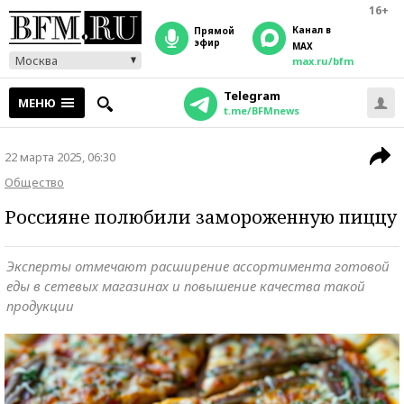
16+
Канал в
прямой
эфир
MAX
Москва
max.ru/bfm
Telegram
МЕНЮ
t.me/BFMnews
22 марта 2025, 06:30
Общество
Россияне полюбили замороженную пиццу
Эксперты отмечают расширение ассортимента готовой
еды в сетевых магазинах и повышение качества такой
продукции