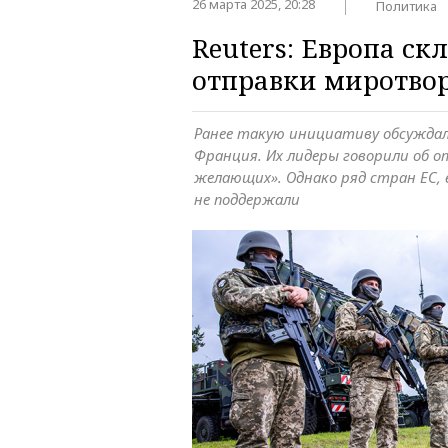
26 марта 2025, 20:28
Политика
Reuters: Европа ск
отправки миротвор
Ранее такую инициативу обсужда
Франция. Их лидеры говорили об о
желающих». Однако ряд стран ЕС,
не поддержали