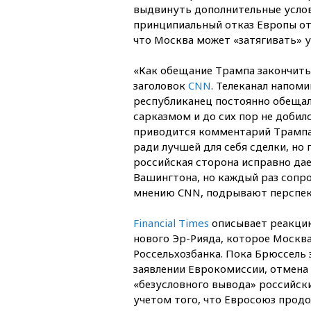
выдвинуть дополнительные услов
принципиальный отказ Европы от
что Москва может «затягивать» у
«Как обещание Трампа закончить
заголовок
CNN
. Телеканал напом
республиканец постоянно обещал 
сарказмом и до сих пор не добил
приводится комментарий Трампа 
ради лучшей для себя сделки, но 
российская сторона исправно да
Вашингтона, но каждый раз сопро
мнению CNN, подрывают перспек
Financial Times
описывает реакцию
нового Эр-Рияда, которое Москва
Россельхозбанка. Пока Брюссель
заявлении Еврокомиссии, отмена
«безусловного вывода» российски
учетом того, что Евросоюз прод