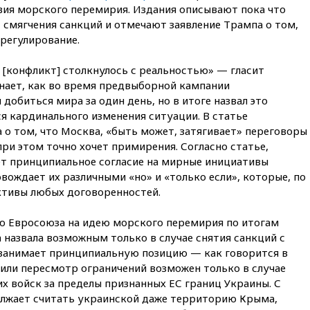
ия морского перемирия. Издания описывают пока что
общественный транспорт
 смягчения санкций и отмечают заявление Трампа о том,
12:15
Иран и Оман
регулирование.
согласовали главные пункты
сделки по открытию
 [конфликт] столкнулось с реальностью» — гласит
Ормузского пролива
инает, как во время предвыборной кампании
11:58
Politico: США
добиться мира за один день, но в итоге назвал это
восстановили обмен
ся кардинального изменения ситуации. В статье
разведданными с Украиной
о том, что Москва, «быть может, затягивает» переговоры
11:58
Великобритания
при этом точно хочет примирения. Согласно статье,
расширила санкции против
ет принципиальное согласие на мирные инициативы
России
вождает их различными «но» и «только если», которые, по
11:37
В Ярославской области
тивы любых договоренностей.
обломки БПЛА упали в
резервуары НПЗ
 Евросоюза на идею морского перемирия по итогам
11:19
МИД России ответил на
 назвала возможным только в случае снятия санкций с
критику мэра Хиросимы в
 занимает принципиальную позицию — как говорится в
годовщину ядерной
 или пересмотр ограничений возможен только в случае
бомбардировки
х войск за пределы признанных ЕС границ Украины. С
10:57
Оверчук заявил о
олжает считать украинской даже территорию Крыма,
сокращении товарооборота