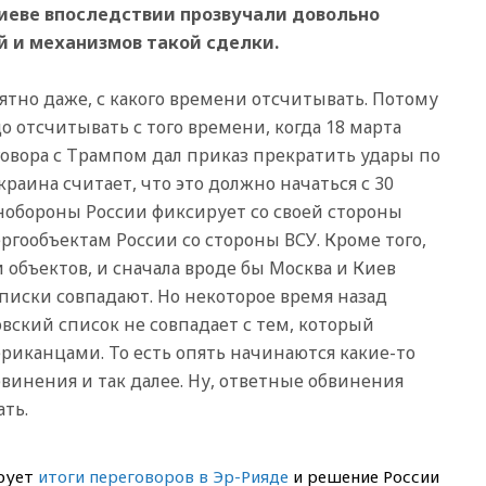
13:29
Восемь человек
Киеве впоследствии прозвучали довольно
пострадали при наезде
й и механизмов такой сделки.
автомобиля на толпу в Омске
13:19
WP: Трамп определился
ятно даже, с какого времени отсчитывать. Потому
со своим преемником
до отсчитывать с того времени, когда 18 марта
13:13
СК возбудил дело по
овора с Трампом дал приказ прекратить удары по
факту гибели женщины и
ребенка в Раменском
раина считает, что это должно начаться с 30
12:57
В Луганске при ракетном
инобороны России фиксирует со своей стороны
ударе ВСУ по складу
ргообъектам России со стороны ВСУ. Кроме того,
пострадали пять человек
объектов, и сначала вроде бы Москва и Киев
12:44
МВД: число
 списки совпадают. Но некоторое время назад
преступлений, связанных с
отмыванием денег, достигло
овский список не совпадает с тем, который
рекордного показателя
ериканцами. То есть опять начинаются какие-то
12:40
В Подмосковье
бвинения и так далее. Ну, ответные обвинения
женщина и трехлетний
ать.
ребенок погибли при падении
из окна
12:22
В России с 1 сентября
ирует
итоги переговоров в Эр-Рияде
и решение России
изменятся билеты на