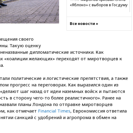
«Яблоко» с выборов в Госдуму
17:45
Правительство получит
«золотую акцию» в
Все новости »
управлении аэропортом
Шереметьево
мещения своего
17:35
Шесть человек
пострадали при ударе ВСУ по
ины. Такую оценку
автобусу в Запорожской
 неназванные дипломатические источники. Как
области
ах «коалиции желающих» переходят от миротворцев к
17:25
В аэропортах Сочи и
а.
Геленджика сняты
ограничения
тали политические и логистические препятствия, а также
м прогресс на переговорах. Как выразился один из
17:17
Власти РФ помогут
пострадавшему от атак на
«делают шаг назад от идеи наземных войск и пытаются
склады Wildberries бизнесу
ь в сторону чего-то более реалистичного». Ранее на
назвали планы Лондона по отправке миротворцев
16:55
Экс-директору Popcorn
Books запросили четыре года
ом, как отмечает
Financial Times
, Еврокомиссия ответила
условно
снятии санкций с удобрений и агропрома в обмен на
16:46
ЦБ: международные
резервы России снизились