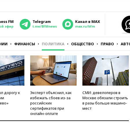
ness FM
Telegram
Канал в MAX
ой эфир
t.me/BFMnews
max.ru/bfm
НИИ
ФИНАНСЫ
ПОЛИТИКА
ОБЩЕСТВО
ПРАВО
АВТ
л дорогу к
Эксперт объяснил, как
СМИ: девелоперов в
ии
избежать сбоев из-за
Москве обязали строить
ево»
российских
в разы больше машино-
сертификатов при
мест
онлайн-оплате