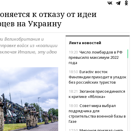
лоняется к отказу от идеи
цев на Украину
ли Великобритания и
Лента новостей
тправке войск из «коалиции
 включая Италию, эту идею
19:20
Число ломбардов в РФ
превысило максимум 2022
года
18:50
Euractiv: восток
Финляндии приходит в упадок
без российских туристов
18:21
Зюганов присоединился
к критике «Яблока»
18:00
Совет мира выбрал
подрядчика для
строительства военной базы в
Газе
17:50
Миронов призвал снять