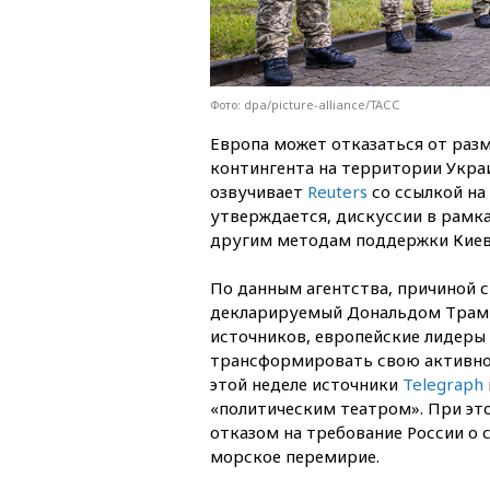
Фото: dpa/picture-alliance/ТАСС
Европа может отказаться от раз
контингента на территории Укра
озвучивает
Reuters
со ссылкой на
утверждается, дискуссии в рамк
другим методам поддержки Киев
По данным агентства, причиной с
декларируемый Дональдом Трампо
источников, европейские лидеры 
трансформировать свою активност
этой неделе источники
Telegraph
«политическим театром». При эт
отказом на требование России о 
морское перемирие.