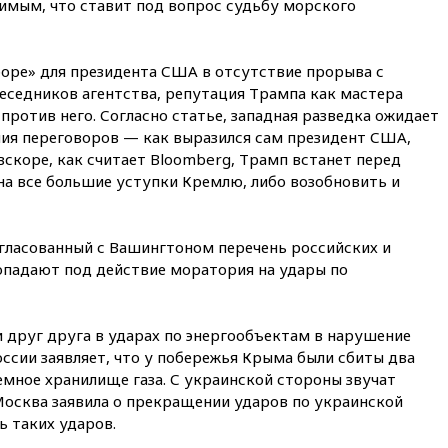
имым, что ставит под вопрос судьбу морского
России и Армении на две
трети
10:54
Президент ФИФА
оре» для президента США в отсутствие прорыва с
Джанни Инфантино сумел
сохранить пост
еседников агентства, репутация Трампа как мастера
против него. Согласно статье, западная разведка ожидает
10:38
Роскачество нашло
ния переговоров — как выразился сам президент США,
кишечную палочку в бургерах
пяти популярных сетей
 вскоре, как считает Bloomberg, Трамп встанет перед
фастфуда
на все большие уступки Кремлю, либо возобновить и
10:19
СКР рассматривает три
основные версии
произошедшего с Cessna-182
гласованный с Вашингтоном перечень российских и
опадают под действие моратория на удары по
10:18
В Приморье задержаны
подростки, планировавшие
теракт на объекте Росгвардии
 друг друга в ударах по энергообъектам в нарушение
09:59
The Spectator:
ссии заявляет, что у побережья Крыма были сбиты два
отсутствие ракет для Patriot у
Украины приведет к
мное хранилище газа. С украинской стороны звучат
поражению Киева
а Москва заявила о прекращении ударов по украинской
ь таких ударов.
09:54
МВД Германии:
инцидент с дроном в