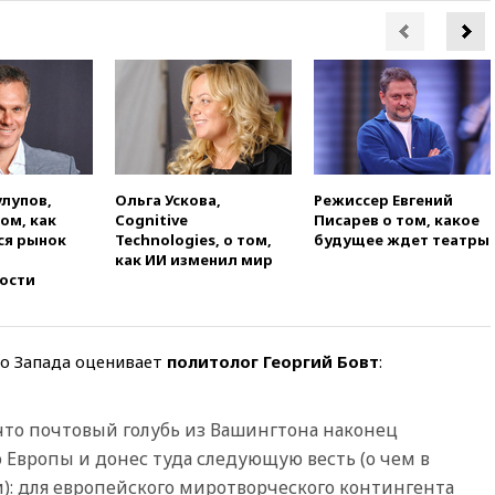
16:35
На восстановление
Херсонской области направят
6,8 млрд рублей
16:16
The Guardian: ученые
США создали
гипоаллергенных собак
15:45
Спутник «Электро-Л» №
5 введен в эксплуатацию
улупов,
Ольга Ускова,
Режиссер Евгений
том, как
Cognitive
Писарев о том, какое
15:35
Два человека погибли
ся рынок
Technologies, о том,
будущее ждет театры
при атаках дронов ВСУ в
как ИИ изменил мир
Брянской области
ости
15:15
В половине штатов США
зафиксирована вспышка
сальмонеллеза
го Запада оценивает
политолог Георгий Бовт
:
14:57
Жара в Европе может
нанести ущерб экономике в
размере €800 млрд
что почтовый голубь из Вашингтона наконец
14:49
Пентагон озаботился
 Европы и донес туда следующую весть (о чем в
критикой Трампа по поводу
): для европейского миротворческого контингента
дефицита боеприпасов