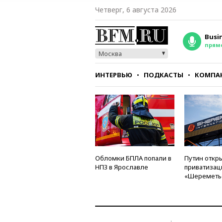
Четверг, 6 августа 2026
Busi
прям
Москва
ИНТЕРВЬЮ
ПОДКАСТЫ
КОМПА
СТИЛЬ
ТЕСТЫ
Обломки БПЛА попали в
Путин откры
НПЗ в Ярославле
приватизац
«Шереметь