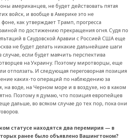
роны американцев, не будет действовать пятая
14:40
В Германии задержан
украинец за шпионаж на
их войск, и вообще в Америке это не
оборонном предприятии
 фоне, как утверждает Трамп, прогресса
14:21
АТОР сообщила о
краиной по достижению прекращения огня. Судя по
снижении цен на авиабилеты
сультаций в Саудовской Аравии с Россией США еще
в России
осква не будет делать никакие дальнейшие шаги
14:19
Масштабный сбой
 случае, если будет маячить перспектива
произошел в рунете
отворцев на Украину. Поэтому миротворцы, еще
14:14
«Ведомости»: Озон банк
не пострадает от британских
ли отползать. И следующая переговорная позиция
санкций
ление каких-то операций по наблюдению за
13:58
Медведев назвал
 на воде, на Черном море и в воздухе, но в каком
Японию вассалом США
нятно. Поэтому я думаю, что позиция европейцев
13:45
В Петербурге достроили
е дальше, во всяком случае до тех пор, пока они
новый тоннель зеленой ветки
говоров.
метро
13:38
В эфире «Радиостанции
Судного дня» прозвучали три
аком статусе находятся два перемирия — в
сообщения
которых ранее было объявлено Вашингтоном?