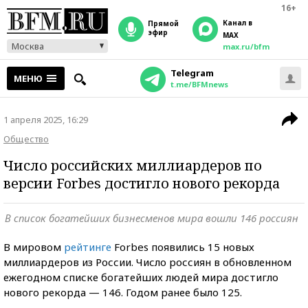
16+
Канал в
прямой
эфир
MAX
Москва
max.ru/bfm
Telegram
МЕНЮ
t.me/BFMnews
1 апреля 2025, 16:29
Общество
Число российских миллиардеров по
версии Forbes достигло нового рекорда
В список богатейших бизнесменов мира вошли 146 россиян
В мировом
рейтинге
Forbes появились 15 новых
миллиардеров из России. Число россиян в обновленном
ежегодном списке богатейших людей мира достигло
нового рекорда — 146. Годом ранее было 125.