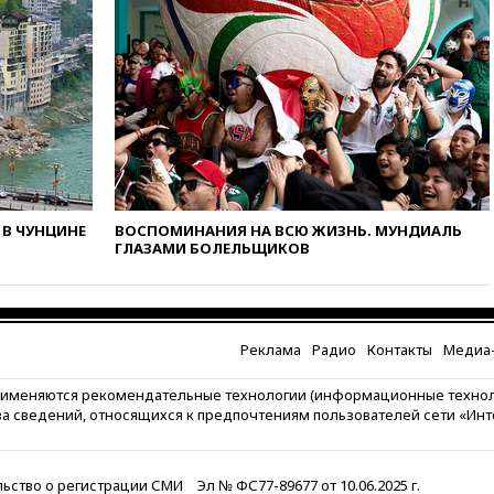
вчера, 17:45
Шуваев сообщил
об учащении атак ВСУ на
Белгородскую область
вчера, 17:35
Шуваев за два с
половиной месяца посетил
все округа Белгородской
области
вчера, 17:25
Путин встретился
с врио губернатора
В ЧУНЦИНЕ
ВОСПОМИНАНИЯ НА ВСЮ ЖИЗНЬ. МУНДИАЛЬ
Белгородской области
ГЛАЗАМИ БОЛЕЛЬЩИКОВ
Шуваевым
вчера, 17:20
«Ведомости»:
начальник тыла Санчик не
справился с возросшими
Реклама
Радио
Контакты
Медиа-
объемами работ
вчера, 17:15
В аэропорту Сочи
рименяются рекомендательные технологии (информационные техно
введен план «Ковер»
за сведений, относящихся к предпочтениям пользователей сети «Ин
вчера, 16:55
При атаке дрона
ВСУ на больницу в Донецке
погибла женщина
ьство о регистрации СМИ
Эл № ФС77-89677 от 10.06.2025 г.