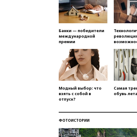
Банки — победители
Технологи
международной
революция
премии
возможно
Модный выбор: что
Самая тре
взять с собой в
обувь лета
отпуск?
ФОТОИСТОРИИ