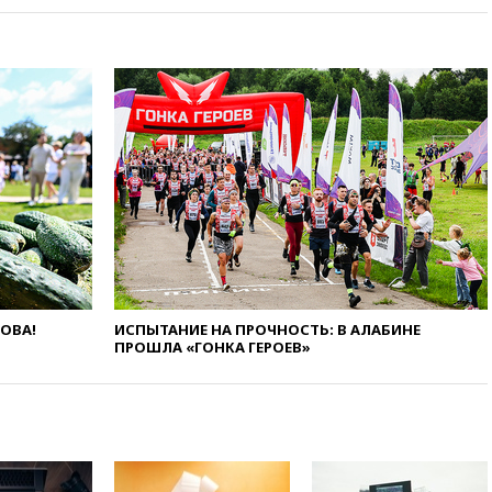
угрожает
вчера, 20:08
По всей Грузии
снова отключилось
электричество
вчера, 20:00
Зеленский связал
дефицит ракет с попыткой
Запада принудить Киев к
уступкам
вчера, 19:45
Памфилова: ЦИК
примет беспрецедентные
меры безопасности во время
выборов
вчера, 19:35
Памфилова
сообщила об омоложении
ЛОВА!
ИСПЫТАНИЕ НА ПРОЧНОСТЬ: В АЛАБИНЕ
партийных списков на выборах
ПРОШЛА «ГОНКА ГЕРОЕВ»
в Госдуму
вчера, 19:25
Путин
прокомментировал первый
номер «Единой России» в
бюллетене
вчера, 19:15
Путин обсудил с