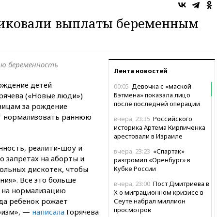
тиковали выплаты беременным
ю беременность
Лента новостей
ождение детей
00:05
Девочка с «маской
рячева («Новые люди»)
Бэтмена» показала лицо
после последней операции
ницам за рождение
ет нормализовать раннюю
вчера, 23:35
Российского
историка Артема Кирпиченка
арестовали в Израиле
ность, реалити-шоу и
вчера, 23:23
«Спартак»
 о запретах на аборты и
разгромил «Оренбург» в
ольных дискотек, чтобы
Кубке России
ния». Все это больше
вчера, 23:00
Пост Дмитриева в
а на нормализацию
X о миграционном кризисе в
да ребенок рожает
Сеуте набрал миллион
просмотров
роизм», —
написала
Горячева