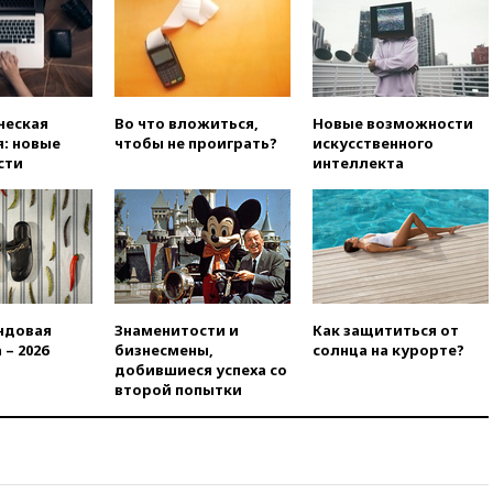
искусства до 2035 года
вчера, 21:21
Правительство
РФ разрешило продажу
бензина старых
экологических классов
ческая
Во что вложиться,
Новые возможности
вчера, 21:15
Путин обсудил с
: новые
чтобы не проиграть?
искусственного
Машковым 150-летие Союза
сти
интеллекта
театральных деятелей
вчера, 20:47
Newsweek:
«взрывная» диарея охватила
47 из 50 штатов США
вчера, 20:35
ПВО за 12 часов
сбила 200 украинских
беспилотников
ндовая
Знаменитости и
Как защититься от
 – 2026
бизнесмены,
солнца на курорте?
вчера, 20:20
Третий комплект
добившиеся успеха со
золотых медалей выиграли на
второй попытки
ЧЕ российские синхронистки
вчера, 20:15
ТАСС: жизни
главы «Уралдронзавода»
после взрыва ничего не