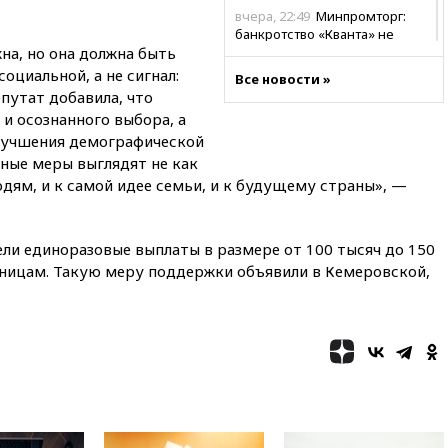
вчера, 22:49
Минпромторг:
банкротство «Кванта» не
на, но она должна быть
означает прекращения
производства телевизоров в
оциальной, а не сигнал:
Все новости »
РФ
путат добавила, что
 и осознанного выбора, а
вчера, 22:35
Семь грузовых
вагонов сошли с рельсов в
лучшения демографической
Оренбургской области
ные меры выглядят не как
юдям, и к самой идее семьи, и к будущему страны», —
вчера, 22:22
Минфин: в июле
выросли нефтегазовые
доходы российского бюджета
ели единоразовые выплаты в размере от 100 тысяч до 150
вчера, 22:15
Аксаков: ЦБ
ницам. Такую меру поддержки объявили в Кемеровской,
согласовал первый стандарт
исламского банкинга
вчера, 21:43
Организаторы
«Интервидения»
подтвердили, что конкурс
пройдет в Саудовской Аравии
вчера, 21:35
Машков: в РФ
подготовили концепцию
развития театрального