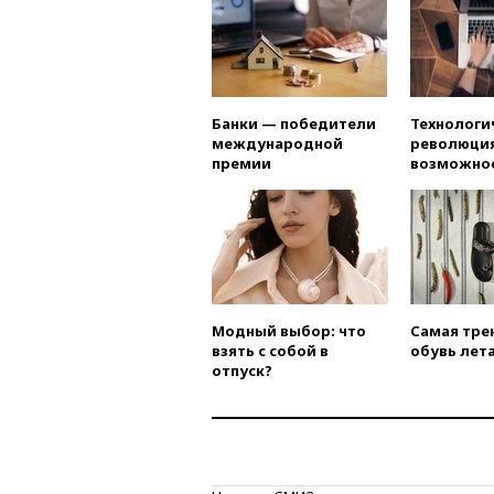
Банки — победители
Технологи
международной
революция
премии
возможно
Модный выбор: что
Самая тре
взять с собой в
обувь лета
отпуск?