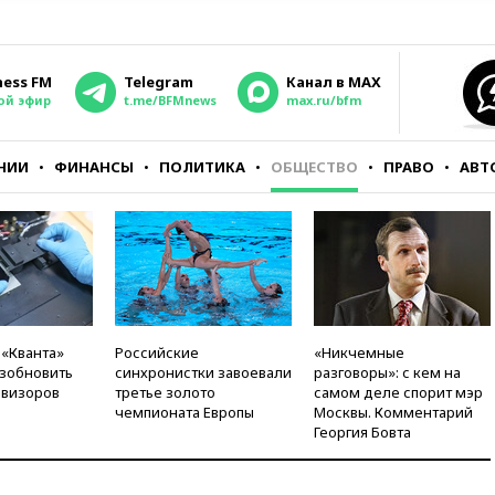
ness FM
Telegram
Канал в MAX
ой эфир
t.me/BFMnews
max.ru/bfm
НИИ
ФИНАНСЫ
ПОЛИТИКА
ОБЩЕСТВО
ПРАВО
АВТ
 «Кванта»
Российские
«Никчемные
зобновить
синхронистки завоевали
разговоры»: с кем на
евизоров
третье золото
самом деле спорит мэр
чемпионата Европы
Москвы. Комментарий
Георгия Бовта