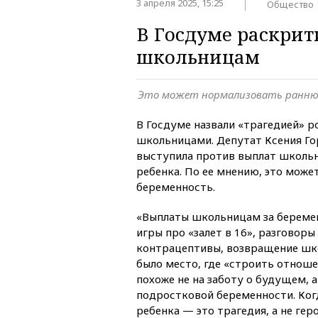
3 апреля 2025, 15:25
Общество
В Госдуме раскри
школьницам
Это может нормализовать ранню
В Госдуме назвали «трагедией» р
школьницами. Депутат Ксения Го
выступила против выплат школь
ребенка. По ее мнению, это мож
беременность.
«Выплаты школьницам за беремен
игры про «залет в 16», разговоры
контрацептивы, возвращение шк
было место, где «строить отноше
похоже не на заботу о будущем, 
подростковой беременности. Ког
ребенка — это трагедия, а не ге