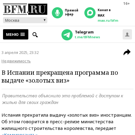
16+
Канал в
прямой
эфир
MAX
Москва
max.ru/bfm
Telegram
МЕНЮ
t.me/BFMnews
3 апреля 2025, 23:32
Недвижимость
В Испании прекращена программа по
выдаче «золотых виз»
Правительство объяснило это проблемой с доступом к
жилью для своих граждан
Испания прекратила выдачу «золотых виз» иностранцам.
Об этом говорится в пресс-релизе министерства
жилищного строительства королевства, передает
«Коммерсантъ»
.