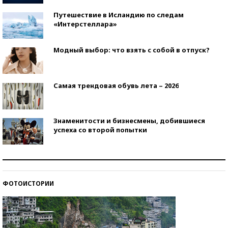
Путешествие в Исландию по следам
«Интерстеллара»
Модный выбор: что взять с собой в отпуск?
Самая трендовая обувь лета – 2026
Знаменитости и бизнесмены, добившиеся
успеха со второй попытки
Как защититься от солнца на курорте?
ФОТОИСТОРИИ
Кто изобрел средства связи?