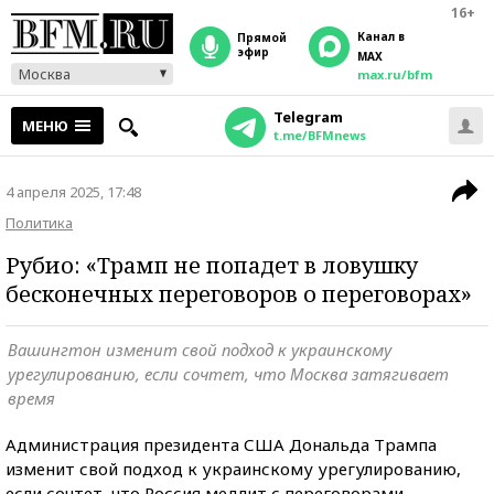
16+
Канал в
прямой
эфир
MAX
Москва
max.ru/bfm
Telegram
МЕНЮ
t.me/BFMnews
4 апреля 2025, 17:48
Политика
Рубио: «Трамп не попадет в ловушку
бесконечных переговоров о переговорах»
Вашингтон изменит свой подход к украинскому
урегулированию, если сочтет, что Москва затягивает
время
Администрация президента США Дональда Трампа
изменит свой подход к украинскому урегулированию,
если сочтет, что Россия медлит с переговорами.