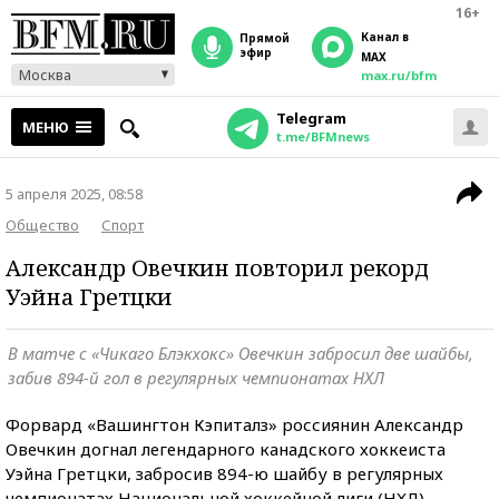
16+
Канал в
прямой
эфир
MAX
Москва
max.ru/bfm
Telegram
МЕНЮ
t.me/BFMnews
5 апреля 2025, 08:58
Общество
Спорт
Александр Овечкин повторил рекорд
Уэйна Гретцки
В матче с «Чикаго Блэкхокс» Овечкин забросил две шайбы,
забив 894-й гол в регулярных чемпионатах НХЛ
Форвард «Вашингтон Кэпиталз» россиянин Александр
Овечкин догнал легендарного канадского хоккеиста
Уэйна Гретцки, забросив 894-ю шайбу в регулярных
чемпионатах Национальной хоккейной лиги (НХЛ),