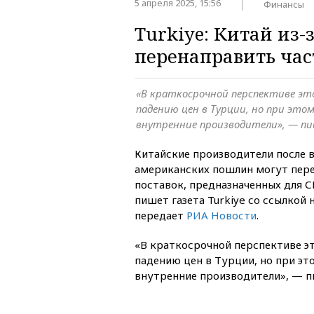
5 апреля 2025, 15:56
Финансы
Turkiye: Китай из
перенаправить час
«В краткосрочной перспективе эт
падению цен в Турции, но при эт
внутренние производители», — п
Китайские производители после 
американских пошлин могут пере
поставок, предназначенных для 
пишет газета Turkiye со ссылкой 
передает
РИА Новости
.
«В краткосрочной перспективе э
падению цен в Турции, но при э
внутренние производители», — п