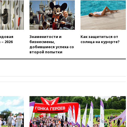
вчера, 22:15
Аксаков: ЦБ
согласовал первый стандарт
исламского банкинга
вчера, 21:43
Организаторы
«Интервидения»
подтвердили, что конкурс
пройдет в Саудовской Аравии
ндовая
Знаменитости и
Как защититься от
 – 2026
бизнесмены,
солнца на курорте?
вчера, 21:35
Машков: в РФ
добившиеся успеха со
подготовили концепцию
второй попытки
развития театрального
искусства до 2035 года
вчера, 21:21
Правительство
РФ разрешило продажу
бензина старых
экологических классов
вчера, 21:15
Путин обсудил с
Машковым 150-летие Союза
театральных деятелей
вчера, 20:47
Newsweek:
«взрывная» диарея охватила
47 из 50 штатов США