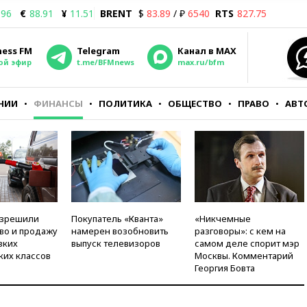
.96
€
88.91
¥
11.51
BRENT
$
83.89
/ ₽
6540
RTS
827.75
ness FM
Telegram
Канал в MAX
ой эфир
t.me/BFMnews
max.ru/bfm
НИИ
ФИНАНСЫ
ПОЛИТИКА
ОБЩЕСТВО
ПРАВО
АВТ
азрешили
Покупатель «Кванта»
«Никчемные
во и продажу
намерен возобновить
разговоры»: с кем на
зких
выпуск телевизоров
самом деле спорит мэр
ких классов
Москвы. Комментарий
Георгия Бовта