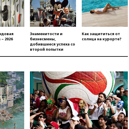
вчера, 19:35
Памфилова
сообщила об омоложении
партийных списков на выборах
в Госдуму
вчера, 19:25
Путин
ндовая
Знаменитости и
Как защититься от
прокомментировал первый
 – 2026
бизнесмены,
солнца на курорте?
номер «Единой России» в
добившиеся успеха со
бюллетене
второй попытки
вчера, 19:15
Путин обсудил с
Памфиловой подготовку к
единому дню голосования
вчера, 18:56
Wildberries
отрицает перенос основной
логистики за пределы России
вчера, 18:45
Крупнейший
склад маркетплейса Rozetka
сгорел под Киевом
вчера, 18:35
Джаред Лето
лишился роли в фильме
Барри Левинсона на фоне
обвинений в насилии