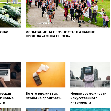
вчера, 20:35
ПВО за 12 часов
сбила 200 украинских
беспилотников
вчера, 20:20
Третий комплект
золотых медалей выиграли на
ЧЕ российские синхронистки
ЛОВА!
ИСПЫТАНИЕ НА ПРОЧНОСТЬ: В АЛАБИНЕ
ПРОШЛА «ГОНКА ГЕРОЕВ»
вчера, 20:15
ТАСС: жизни
главы «Уралдронзавода»
после взрыва ничего не
угрожает
вчера, 20:08
По всей Грузии
снова отключилось
электричество
вчера, 20:00
Зеленский связал
дефицит ракет с попыткой
Запада принудить Киев к
уступкам
ческая
Во что вложиться,
Новые возможности
вчера, 19:45
Памфилова: ЦИК
: новые
чтобы не проиграть?
искусственного
примет беспрецедентные
сти
интеллекта
меры безопасности во время
выборов