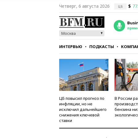
Четверг, 6 августа 2026
$
77
ЦБ
Busi
прям
Москва
ИНТЕРВЬЮ
ПОДКАСТЫ
КОМПА
СТИЛЬ
ТЕСТЫ
ЦБ повысил прогноз по
В России р
инфляции, но не
производст
исключил дальнейшего
бензина ни
снижения ключевой
экологичес
ставки