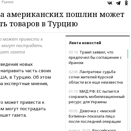
Рынки
-за американских пошлин может
ть товаров в Турцию
о может привести к
Лента новостей
ом могут пострадать
ишет газета
03:16
Трамп заявил, что
предпочел бы соглашение с
Ираном
введения новых
направить часть своих
02:06
Лантратова: судьба
США, в Турцию. Об этом
сотни жителей Курской
области все еще неизвестна
на экспертные мнения,
01:10
МИД РФ: ЕС пытается
сохранить мобилизационный
то может привести к
ресурс для Украины
том могут пострадать
00:05
Девочка с «маской
ишет газета.
Бэтмена» показала лицо
после последней операции
вчера, 23:35
Российского