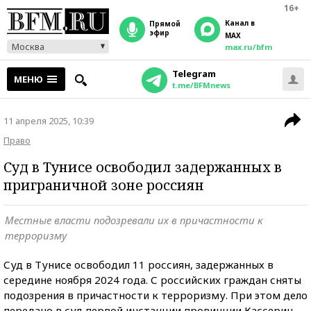
16+
Канал в
прямой
эфир
MAX
Москва
max.ru/bfm
Telegram
МЕНЮ
t.me/BFMnews
11 апреля 2025, 10:39
Право
Суд в Тунисе освободил задержанных в
приграничной зоне россиян
Местные власти подозревали их в причастности к
терроризму
Суд в Тунисе освободил 11 россиян, задержанных в
середине ноября 2024 года. С российских граждан сняты
подозрения в причастности к терроризму. При этом дело
передано в суд первой инстанции провинции Кассерин,