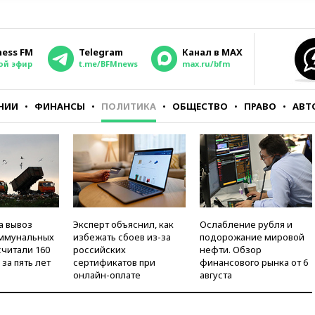
ness FM
Telegram
Канал в MAX
ой эфир
t.me/BFMnews
max.ru/bfm
НИИ
ФИНАНСЫ
ПОЛИТИКА
ОБЩЕСТВО
ПРАВО
АВТ
а вывоз
Эксперт объяснил, как
Ослабление рубля и
оммунальных
избежать сбоев из-за
подорожание мировой
считали 160
российских
нефти. Обзор
за пять лет
сертификатов при
финансового рынка от 6
онлайн-оплате
августа