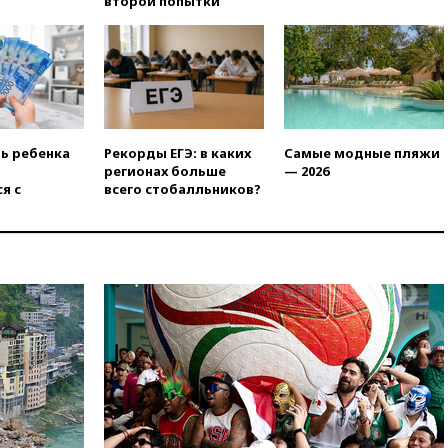
второй попытки
при атаках дронов ВСУ в
Брянской области
15:15
В половине штатов США
зафиксирована вспышка
сальмонеллеза
14:57
Жара в Европе может
нанести ущерб экономике в
ть ребенка
Рекорды ЕГЭ: в каких
Самые модные пляжи
размере €800 млрд
регионах больше
— 2026
я с
всего стобалльников?
14:49
Пентагон озаботился
критикой Трампа по поводу
дефицита боеприпасов
14:40
В Германии задержан
украинец за шпионаж на
оборонном предприятии
14:21
АТОР сообщила о
снижении цен на авиабилеты
в России
14:19
Масштабный сбой
произошел в рунете
14:14
«Ведомости»: Озон банк