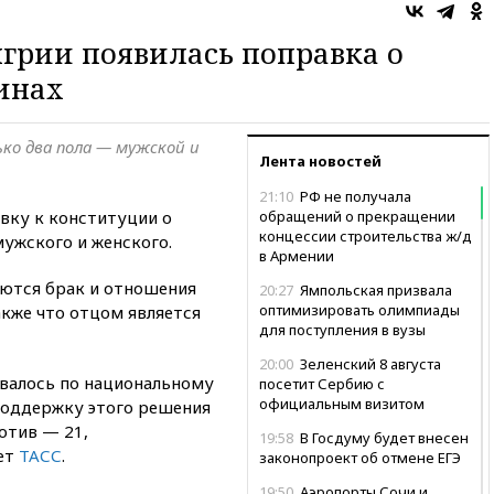
грии появилась поправка о
инах
ко два пола — мужской и
Лента новостей
21:10
РФ не получала
вку к конституции о
обращений о прекращении
концессии строительства ж/д
ужского и женского.
в Армении
яются брак и отношения
20:27
Ямпольская призвала
оптимизировать олимпиады
акже что отцом является
для поступления в вузы
20:00
Зеленский 8 августа
овалось по национальному
посетит Сербию с
официальным визитом
поддержку этого решения
отив — 21,
19:58
В Госдуму будет внесен
ет
ТАСС
.
законопроект об отмене ЕГЭ
19:50
Аэропорты Сочи и