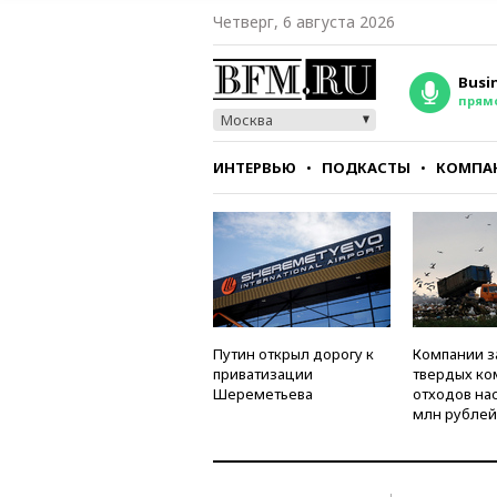
Четверг, 6 августа 2026
Busi
прям
Москва
ИНТЕРВЬЮ
ПОДКАСТЫ
КОМПА
СТИЛЬ
ТЕСТЫ
Путин открыл дорогу к
Компании з
приватизации
твердых к
Шереметьева
отходов на
млн рублей 