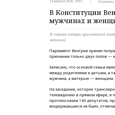
14 апреля 2025, 19:51
Политика
В Конституции Вен
мужчинах и женщ
В стране теперь признаются толь
женский
Парламент Венгрии принял попра
признании только двух полов — м
Записано, что основой семьи явл
между родителями и детьми, а т
мужчина, а матерью — женщина.
На заседании, которое транслир
телевидению в прямом эфире, в 
проголосовали 140 депутатов, пр
воздержавшихся не было, отмеча