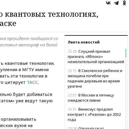
о квантовых технологиях,
аске
ана президент пообщался со
Лента новостей
оставил автограф на белой
23:28
Слуцкий призвал
признать «Яблоко»
нежелательной организацией
ь квантовые технологии.
тупления в МГТУ имени
23:15
В Смоленске ребенок и
ать эти технологии в
женщина погибли при
падении деревьев во время
Его цитирует
ТАСС
.
урагана
тельно будет добиваться
22:55
В Москве в пятницу
осатом» уже ведут такую
ожидаются ливни
22:35
Винисиус продлил
контракт с «Реалом» до 2032
 организовывать
года
еских вузов на
22:28
Отказаться от