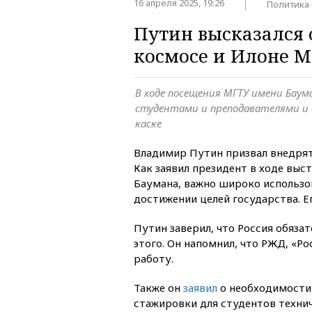
16 апреля 2025, 19:26
Политика
Путин высказался 
космосе и Илоне М
В ходе посещения МГТУ имени Баум
студентами и преподавателями и 
каске
Владимир Путин призвал внедрят
Как заявил президент в ходе выс
Баумана, важно широко использов
достижении целей государства. 
Путин заверил, что Россия обяза
этого. Он напомнил, что РЖД, «Р
работу.
Также он
заявил
о необходимости
стажировки для студентов технич