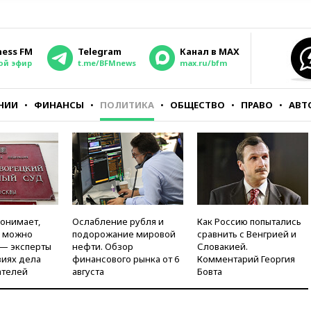
ness FM
Telegram
Канал в MAX
ой эфир
t.me/BFMnews
max.ru/bfm
НИИ
ФИНАНСЫ
ПОЛИТИКА
ОБЩЕСТВО
ПРАВО
АВТ
понимает,
Ослабление рубля и
Как Россию попытались
и можно
подорожание мировой
сравнить с Венгрией и
 — эксперты
нефти. Обзор
Словакией.
виях дела
финансового рынка от 6
Комментарий Георгия
ателей
августа
Бовта