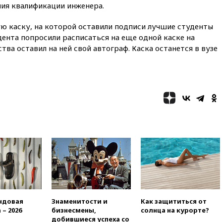
21:10
РФ не получала
ния квалификации инженера.
обращений о прекращении
концессии строительства ж/д
ю каску, на которой оставили подписи лучшие студенты
в Армении
дента попросили расписаться на еще одной каске на
21:00
В России вновь
тва оставил на ней свой автограф. Каска останется в вузе
обсуждают эксперимент по
онлайн-продаже алкоголя
20:45
Матвиенко: россиянам
могут рекомендовать не
посещать Армению
20:35
ПВО за день сбила еще
281 украинский беспилотник
над Россией
20:27
Ямпольская призвала
оптимизировать олимпиады
для поступления в вузы
20:15
Минтранс предложил
оплачивать защиту дорог от
БПЛА из средств на ремонт
ндовая
Знаменитости и
Как защититься от
 – 2026
бизнесмены,
солнца на курорте?
20:00
Зеленский 8 августа
добившиеся успеха со
посетит Сербию с