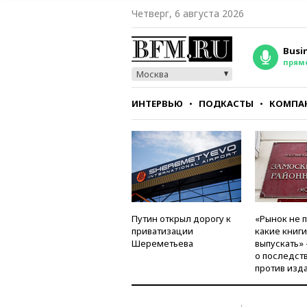
Четверг, 6 августа 2026
Busi
прям
Москва
ИНТЕРВЬЮ
ПОДКАСТЫ
КОМПА
СТИЛЬ
ТЕСТЫ
Путин открыл дорогу к
«Рынок не 
приватизации
какие книг
Шереметьева
выпускать»
о последст
против изд