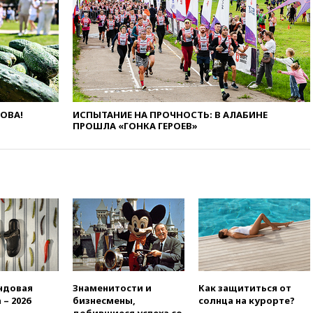
Финляндии приходит в упадок
без российских туристов
18:35
В Жуковском и
аэропорту Геленджика
введены ограничения
18:21
Зюганов присоединился
к критике «Яблока»
ЛОВА!
ИСПЫТАНИЕ НА ПРОЧНОСТЬ: В АЛАБИНЕ
ПРОШЛА «ГОНКА ГЕРОЕВ»
18:15
Четыре человека
пострадали при атаках ВСУ на
Белгородскую область
18:00
Совет мира выбрал
подрядчика для
строительства военной базы в
Газе
17:50
Миронов призвал снять
«Яблоко» с выборов в Госдуму
17:45
Правительство получит
«золотую акцию» в
ндовая
Знаменитости и
Как защититься от
управлении аэропортом
 – 2026
бизнесмены,
солнца на курорте?
Шереметьево