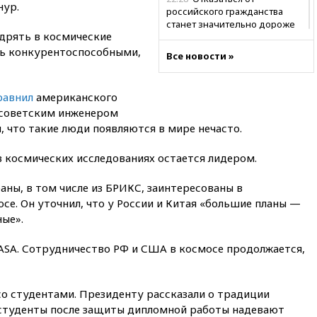
нур.
российского гражданства
станет значительно дороже
дрять в космические
22:20
Путин назвал 76-ю
ть конкурентоспособными,
Все новости »
гвардейскую десантно-
штурмовую дивизию
легендарной
равнил
американского
22:15
Путин заслушал доклад
 советским инженером
о ситуации на добропольском
 что такие люди появляются в мире нечасто.
направлении
21:58
Генпрокуратура
 космических исследованиях остается лидером.
признала нежелательным в
РФ американский Human
раны, в том числе из БРИКС, заинтересованы в
Rights Foundation
осе. Он уточнил, что у России и Китая «большие планы —
21:35
«Аэрофлот» отменяет
ые».
часть рейсов в Сочи и
Геленджик
SA. Сотрудничество РФ и США в космосе продолжается,
21:25
Руслан Терновой
выиграл золото чемпионата
Европы в прыжках с 10-
со студентами. Президенту рассказали о традиции
метровой вышки
 студенты после защиты дипломной работы надевают