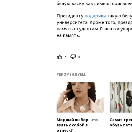
белую каску как символ присвое
Президенту
подарили
такую белу
университета. Кроме того, прези
память студентам. Глава государс
на память.
7
0
РЕКОМЕНДУЕМ:
Модный выбор: что
Самая тре
взять с собой в
обувь лета
отпуск?