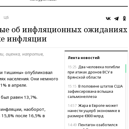
ЦБ
ные об инфляционных ожиданиях
ке инфляции
и, оценка, напротив,
Лента новостей
15:25
Два человека погибли
ли тишины» опубликовал
при атаках дронов ВСУ в
Брянской области
ях населения. Они немного
1% в апреле.
15:15
В половине штатов США
зафиксирована вспышка
сальмонеллеза
 был равен 13,7%.
14:57
Жара в Европе может
инфляции, наоборот,
нанести ущерб экономике в
а 15,8% после 16,5% в
размере €800 млрд
14:49
Пентагон озаботился