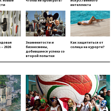
: новые
чтобы не проиграть?
искусственного
сокращении товарооборота
сти
интеллекта
России и Армении на две
трети
10:54
Президент ФИФА
Джанни Инфантино сумел
сохранить пост
10:38
Роскачество нашло
кишечную палочку в бургерах
ндовая
Знаменитости и
Как защититься от
пяти популярных сетей
 – 2026
бизнесмены,
солнца на курорте?
фастфуда
добившиеся успеха со
второй попытки
10:19
СКР рассматривает три
основные версии
произошедшего с Cessna-182
10:18
В Приморье задержаны
подростки, планировавшие
теракт на объекте Росгвардии
09:59
The Spectator:
отсутствие ракет для Patriot у
Украины приведет к
поражению Киева