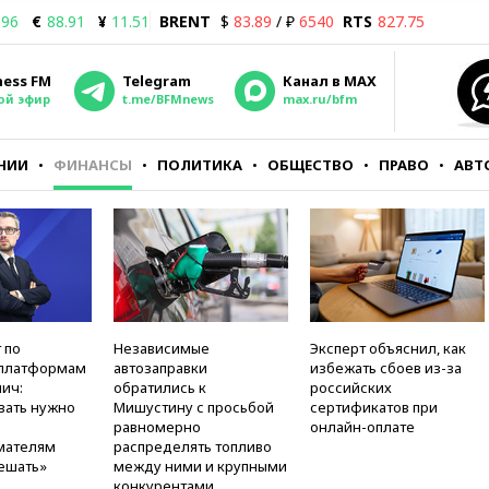
.96
€
88.91
¥
11.51
BRENT
$
83.89
/ ₽
6540
RTS
827.75
ness FM
Telegram
Канал в MAX
ой эфир
t.me/BFMnews
max.ru/bfm
НИИ
ФИНАНСЫ
ПОЛИТИКА
ОБЩЕСТВО
ПРАВО
АВТ
 по
Независимые
Эксперт объяснил, как
платформам
автозаправки
избежать сбоев из-за
ич:
обратились к
российских
вать нужно
Мишустину с просьбой
сертификатов при
равномерно
онлайн-оплате
мателям
распределять топливо
ешать»
между ними и крупными
конкурентами