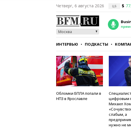
Четверг, 6 августа 2026
$
77
ЦБ
Busi
прям
Москва
ИНТЕРВЬЮ
ПОДКАСТЫ
КОМПА
СТИЛЬ
ТЕСТЫ
Обломки БПЛА попали в
Специалист
НПЗ в Ярославле
цифровым 
Михаил Хом
«Сочувство
слабым, а
предприни
нужно не м