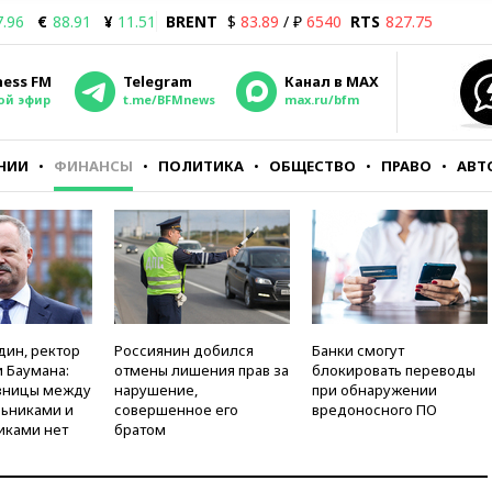
7.96
€
88.91
¥
11.51
BRENT
$
83.89
/ ₽
6540
RTS
827.75
ness FM
Telegram
Канал в MAX
ой эфир
t.me/BFMnews
max.ru/bfm
НИИ
ФИНАНСЫ
ПОЛИТИКА
ОБЩЕСТВО
ПРАВО
АВТ
дин, ректор
Россиянин добился
Банки смогут
 Баумана:
отмены лишения прав за
блокировать переводы
зницы между
нарушение,
при обнаружении
ьниками и
совершенное его
вредоносного ПО
иками нет
братом