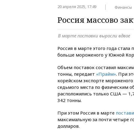
20 апреля 2025, 17:49
Финансы
Россия массово за
В марте поставки выросли вдвое
Россия в марте этого года стала 
больше мороженого у Южной Коре
Объем поставок составил максим
тонны, передает
«Прайм»
. При э
корейском экспорте мороженого 
седьмого места по физическим 
расположились только США — 1,7
342 тонны.
При этом Россия в марте
постави
максимальную за почти четыре г
долларов.