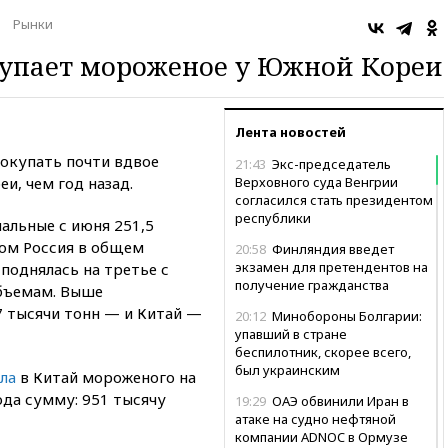
Рынки
купает мороженое у Южной Кореи
Лента новостей
покупать почти вдвое
21:43
Экс-председатель
и, чем год назад.
Верховного суда Венгрии
согласился стать президентом
республики
альные с июня 251,5
том Россия в общем
20:58
Финляндия введет
экзамен для претендентов на
поднялась на третье с
получение гражданства
объемам. Выше
 тысячи тонн — и Китай —
20:12
Минобороны Болгарии:
упавший в стране
беспилотник, скорее всего,
был украинским
ла
в Китай мороженого на
ода сумму: 951 тысячу
19:29
ОАЭ обвинили Иран в
атаке на судно нефтяной
компании ADNOC в Ормузе