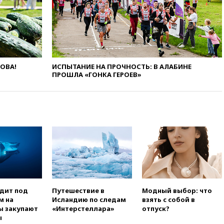
10:27
Движение по трассе
«Новороссия» восстановлено
09:55
Силы ПВО перехватили
за утро 85 БПЛА над
территорией РФ
ЛОВА!
ИСПЫТАНИЕ НА ПРОЧНОСТЬ: В АЛАБИНЕ
09:25
Ильский НПЗ на Кубани
ПРОШЛА «ГОНКА ГЕРОЕВ»
загорелся после падения
обломков дрона
08:57
Собянин сообщил о
девяти БПЛА, сбитых на
подлете к Москве
08:42
Силы ПВО сбили почти
400 БПЛА над российскими
регионами
08:16
Лукашенко призвал
белорусов покупать избы в
селах
одит под
Путешествие в
Модный выбор: что
м на
Исландию по следам
взять с собой в
07:30
Нигерия стала
ы закупают
«Интерстеллара»
отпуск?
крупнейшим поставщиком
ы
авиатоплива в Европу