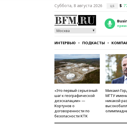
Суббота, 8 августа 2026
$
7
ЦБ
Busi
прям
Москва
ИНТЕРВЬЮ
ПОДКАСТЫ
КОМПА
СТИЛЬ
ТЕСТЫ
«Это первый серьезный
Михаил Гор
шаг к географической
МГТУ имени
деэскалации» —
никакой ра
Кортунов о
высокобалл
договоренности по
олимпиадн
безопасности КТК