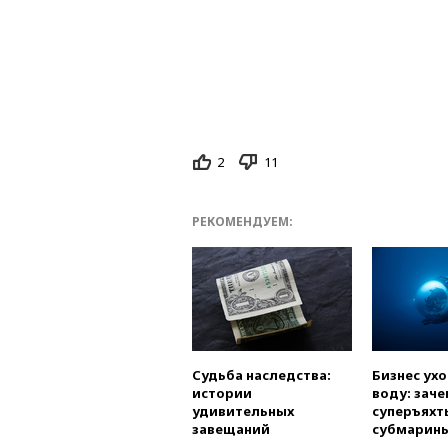
2
11
РЕКОМЕНДУЕМ:
Судьба наследства:
Бизнес ух
истории
воду: заче
удивительных
суперъяхт
завещаний
субмарин