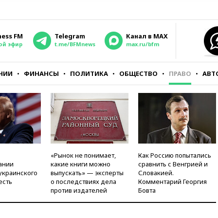
ness FM
Telegram
Канал в MAX
ой эфир
t.me/BFMnews
max.ru/bfm
НИИ
ФИНАНСЫ
ПОЛИТИКА
ОБЩЕСТВО
ПРАВО
АВТ
«Рынок не понимает,
Как Россию попытались
ании
какие книги можно
сравнить с Венгрией и
украинского
выпускать» — эксперты
Словакией.
есть
о последствиях дела
Комментарий Георгия
против издателей
Бовта