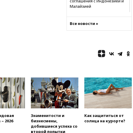
соглашения с Индонезией и
Малайзией
11:04
«Ведомости»: на партию
«Яблоко» ополчились
Все новости »
конкуренты
10:59
Торговые центры и кафе
в России могут обязать
раздавать питьевую воду
бесплатно
10:41
Бывшая глава брокера
Mind Money Юлия Хандошко
признала свою вину
10:41
Пашинян: Армения
понимает невозможность
одновременного членства в
ЕС и ЕАЭС
10:21
ФСБ задержала более
20 сотрудников пунктов
ндовая
Знаменитости и
Как защититься от
обмена криптовалюты в
 – 2026
бизнесмены,
солнца на курорте?
«Москве-Сити»
добившиеся успеха со
10:13
Минтранс предлагает
второй попытки