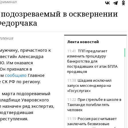
Криминал
 подозреваемый в осквернении
Федорчака
пления
Лента новостей
мужчину, причастного к
11:41
ТПП предлагает
вестий» Александра
изменить процедуру
банкротства для
О. Им оказался
пострадавших от атак БПЛА
Он признался в
продавцов
ом
сообщило
Главное
11:38
Шадаев исключил
 СК РФ по региону.
запуск мессенджера на
«Госуслугах»
31 марта подозреваемый
 кладбище Уваровского
11:22
При стрельбе в школе в
Таиланде погибли пять
 назначен ряд экспертиз,
человек
 подтвердившая
реступления.
11:19
Россия рассчитывает
заключить безвизовые