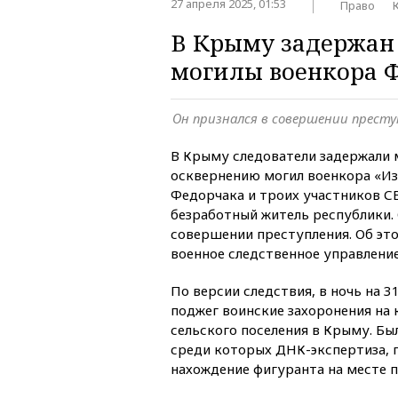
27 апреля 2025, 01:53
Право
В Крыму задержан
могилы военкора 
Он признался в совершении престу
В Крыму следователи задержали 
осквернению могил военкора «Из
Федорчака и троих участников СВ
безработный житель республики. 
совершении преступления. Об эт
военное следственное управление
По версии следствия, в ночь на 
поджег воинские захоронения на
сельского поселения в Крыму. Был
среди которых ДНК-экспертиза,
нахождение фигуранта на месте п