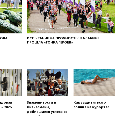
08:51
Осужденный в России
американец Гилман
находится при смерти
08:22
В Екатеринбурге
атакован склад Wildberries
07:52
В Таиланде ученик
ЛОВА!
ИСПЫТАНИЕ НА ПРОЧНОСТЬ: В АЛАБИНЕ
устроил стрельбу в школе:
ПРОШЛА «ГОНКА ГЕРОЕВ»
есть жертвы
07:00
Лесной пожар в 30
километрах от Ванкувера
привел к эвакуации жителей
06:00
Суд обязал Meta
выплатить $567 млн по делу о
вреде психическому
здоровью детей
05:51
Трамп подписал указ
против «родильного туризма»
в США
ндовая
Знаменитости и
Как защититься от
 – 2026
бизнесмены,
солнца на курорте?
04:00
Суд взыскал почти 5 млн
добившиеся успеха со
рублей в пользу семьи