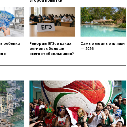
второй попытки
отравившегося в детсаду
мальчика
03:00
МИД РФ: попытки Запада
рассорить Россию и Казахстан
обречены на провал
02:00
Ни один водоем Англии
не соответствует нормам
ть ребенка
Рекорды ЕГЭ: в каких
Самые модные пляжи
химической безопасности
регионах больше
— 2026
я с
всего стобалльников?
01:00
Трамп: США сами
нуждаются в дальнобойных
ракетах и системах Patriot
00:01
Трамп заявил о
необходимости пополнения
арсенала США
вчера, 23:28
Слуцкий призвал
признать «Яблоко»
нежелательной организацией
вчера, 23:15
В Смоленске
ребенок и женщина погибли
при падении деревьев во
время урагана