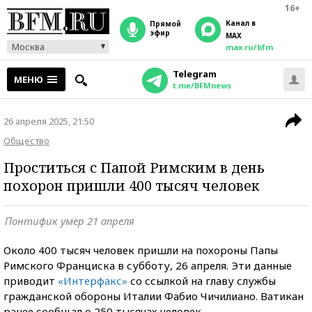
16+
Канал в
прямой
эфир
MAX
Москва
max.ru/bfm
Telegram
МЕНЮ
t.me/BFMnews
26 апреля 2025, 21:50
Общество
Проститься с Папой Римским в день
похорон пришли 400 тысяч человек
Понтифик умер 21 апреля
Около 400 тысяч человек пришли на похороны Папы
Римского Франциска в субботу, 26 апреля. Эти данные
приводит
«Интерфакс»
со ссылкой на главу службы
гражданской обороны Италии Фабио Чичилиано. Ватикан
ранее сообщал о 250 тысячах человек.