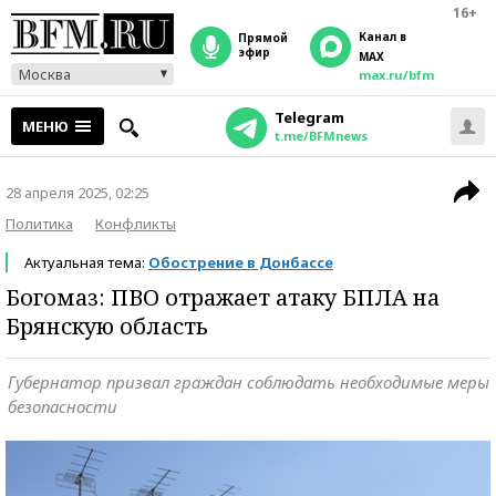
16+
Канал в
прямой
эфир
MAX
Москва
max.ru/bfm
Telegram
МЕНЮ
t.me/BFMnews
28 апреля 2025, 02:25
Политика
Конфликты
Актуальная тема:
Обострение в Донбассе
Богомаз: ПВО отражает атаку БПЛА на
Брянскую область
Губернатор призвал граждан соблюдать необходимые меры
безопасности