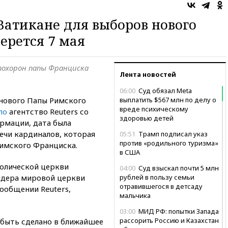
 Ватикане для выборов нового
ерется 7 мая
 похорон папы Франциска
Лента новостей
06:00
Суд обязал Meta
 нового Папы Римского
выплатить $567 млн по делу о
вреде психическому
ло
агентство Reuters со
здоровью детей
ормации, дата была
ечи кардиналов, которая
05:51
Трамп подписал указ
против «родильного туризма»
Римского Франциска.
в США
олической церкви
04:00
Суд взыскал почти 5 млн
лидера мировой церкви
рублей в пользу семьи
отравившегося в детсаду
сообщении Reuters,
мальчика
03:00
МИД РФ: попытки Запада
рассорить Россию и Казахстан
быть сделано в ближайшее