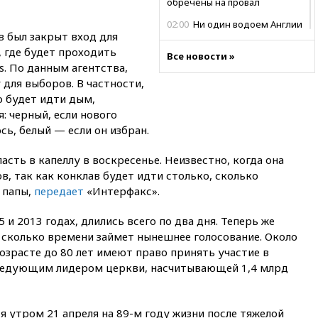
обречены на провал
02:00
Ни один водоем Англии
в был закрыт вход для
не соответствует нормам
химической безопасности
 где будет проходить
Все новости »
ss. По данным агентства,
01:00
Трамп: США сами
для выборов. В частности,
нуждаются в дальнобойных
ракетах и системах Patriot
о будет идти дым,
 черный, если нового
00:01
Трамп заявил о
сь, белый — если он избран.
необходимости пополнения
арсенала США
сть в капеллу в воскресенье. Неизвестно, когда она
вчера, 23:28
Слуцкий призвал
в, так как конклав будет идти столько, сколько
признать «Яблоко»
 папы,
передает
«Интерфакс».
нежелательной организацией
вчера, 23:15
В Смоленске
и 2013 годах, длились всего по два дня. Теперь же
ребенок и женщина погибли
 сколько времени займет нынешнее голосование. Около
при падении деревьев во
возрасте до 80 лет имеют право принять участие в
время урагана
следующим лидером церкви, насчитывающей 1,4 млрд
вчера, 22:55
В Москве в
пятницу ожидаются ливни
вчера, 22:35
Винисиус
 утром 21 апреля на 89-м году жизни после тяжелой