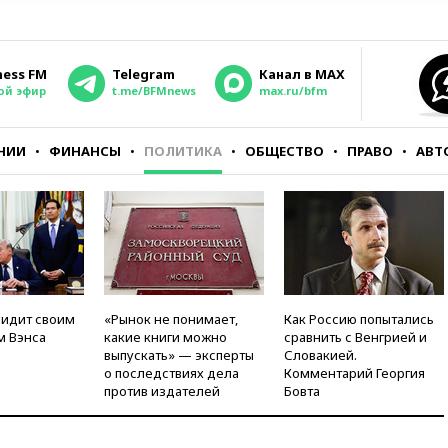
ness FM
Telegram
Канал в MAX
ой эфир
t.me/BFMnews
max.ru/bfm
НИИ
ФИНАНСЫ
ПОЛИТИКА
ОБЩЕСТВО
ПРАВО
АВТ
видит своим
«Рынок не понимает,
Как Россию попытались
м Вэнса
какие книги можно
сравнить с Венгрией и
выпускать» — эксперты
Словакией.
о последствиях дела
Комментарий Георгия
против издателей
Бовта