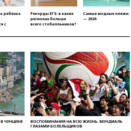
аэропорт Геленджика
возобновили работу
ть ребенка
Рекорды ЕГЭ: в каких
Самые модные пляжи
вчера, 19:00
Путин уточнил
регионах больше
— 2026
порядок присвоения воинских
я с
всего стобалльников?
званий добровольцам
вчера, 18:50
Euractiv: восток
Финляндии приходит в упадок
без российских туристов
вчера, 18:35
В Жуковском и
аэропорту Геленджика
введены ограничения
вчера, 18:21
Зюганов
присоединился к критике
«Яблока»
вчера, 18:15
Четыре человека
пострадали при атаках ВСУ на
Белгородскую область
вчера, 18:00
Совет мира
выбрал подрядчика для
В ЧУНЦИНЕ
ВОСПОМИНАНИЯ НА ВСЮ ЖИЗНЬ. МУНДИАЛЬ
ГЛАЗАМИ БОЛЕЛЬЩИКОВ
строительства военной базы в