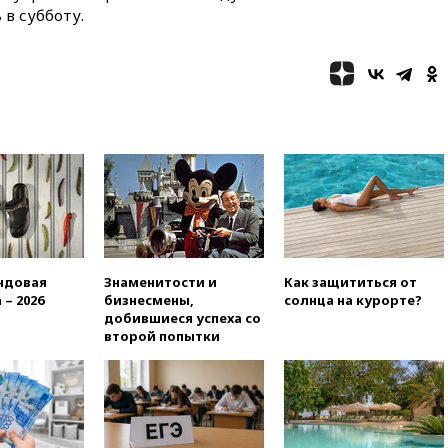
продлил контракт с «Реалом»
 в субботу.
до 2032 года
вчера, 22:28
Отказаться от
российского гражданства
станет значительно дороже
вчера, 22:20
Путин назвал 76-ю
гвардейскую десантно-
штурмовую дивизию
легендарной
вчера, 22:15
Путин заслушал
доклад о ситуации на
добропольском направлении
вчера, 21:58
Генпрокуратура
ндовая
Знаменитости и
Как защититься от
признала нежелательным в
 – 2026
бизнесмены,
солнца на курорте?
РФ американский Human
добившиеся успеха со
Rights Foundation
второй попытки
вчера, 21:35
«Аэрофлот»
отменяет часть рейсов в Сочи
и Геленджик
вчера, 21:25
Руслан Терновой
выиграл золото чемпионата