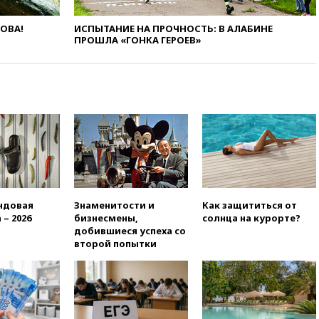
вчера, 20:15
Минтранс
предложил оплачивать
защиту дорог от БПЛА из
ЛОВА!
ИСПЫТАНИЕ НА ПРОЧНОСТЬ: В АЛАБИНЕ
ПРОШЛА «ГОНКА ГЕРОЕВ»
средств на ремонт
вчера, 20:00
Зеленский 8
августа посетит Сербию с
официальным визитом
вчера, 19:58
В Госдуму будет
внесен законопроект об
отмене ЕГЭ
вчера, 19:50
Аэропорты Сочи и
Ярославля приостановили
работу
ндовая
Знаменитости и
Как защититься от
вчера, 19:35
WP: Трамп
 – 2026
бизнесмены,
солнца на курорте?
призвал доноров-
добившиеся успеха со
республиканцев поддержать
второй попытки
Вэнса на выборах 2028 года
вчера, 19:20
Число ломбардов
в РФ превысило максимум
2022 года
вчера, 19:15
Жуковский и