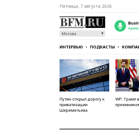
Пятница, 7 августа 2026
Busi
прям
Москва
ИНТЕРВЬЮ
ПОДКАСТЫ
КОМПА
СТИЛЬ
ТЕСТЫ
Путин открыл дорогу к
WP: Трамп 
приватизации
преемнико
Шереметьева