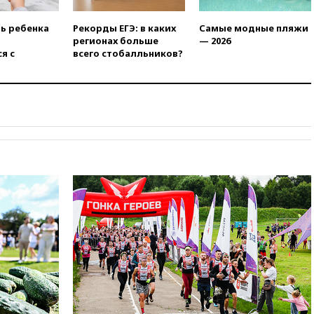
Европы в прыжках с 10-
метровой вышки
ть ребенка
Рекорды ЕГЭ: в каких
Самые модные пляжи
регионах больше
— 2026
вчера, 21:10
РФ не получала
я с
всего стобалльников?
обращений о прекращении
концессии строительства ж/д
в Армении
вчера, 21:00
В России вновь
обсуждают эксперимент по
онлайн-продаже алкоголя
вчера, 20:45
Матвиенко:
россиянам могут
рекомендовать не посещать
Армению
вчера, 20:35
ПВО за день
сбила еще 281 украинский
беспилотник над Россией
вчера, 20:27
Ямпольская
призвала оптимизировать
олимпиады для поступления в
вузы