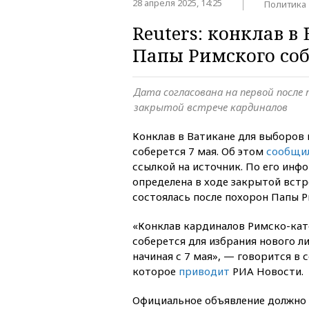
28 апреля 2025, 14:25
Политика
Reuters: конклав в
Папы Римского соб
Дата согласована на первой после
закрытой встрече кардиналов
Конклав в Ватикане для выборов
соберется 7 мая. Об этом
сообщи
ссылкой на источник. По его инф
определена в ходе закрытой встр
состоялась после похорон Папы 
«Конклав кардиналов Римско-кат
соберется для избрания нового 
начиная с 7 мая», — говорится в 
которое
приводит
РИА Новости.
Официальное объявление должно 