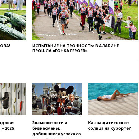
16:45
«Яблоко» подаст иск к
депутату Госдумы Алексею
Журавлеву
16:35
Мельникова и еще
шесть гимнастов сборной
России не получили визы на
ЧЕ
ЛОВА!
ИСПЫТАНИЕ НА ПРОЧНОСТЬ: В АЛАБИНЕ
16:16
Движение по
ПРОШЛА «ГОНКА ГЕРОЕВ»
Крымскому мосту
перекрывали второй раз за
день
16:00
Создатели пирамиды
АФК «Наследие» получили от
шести до 12 лет колонии
15:45
Верховный суд 10
августа рассмотрит иск о
снятии «Яблока» с выборов
15:35
Четыре человека
ндовая
Знаменитости и
Как защититься от
пострадали при пожаре на
 – 2026
бизнесмены,
солнца на курорте?
складе с красками в Брянске
добившиеся успеха со
15:15
«Аэрофлот» с 1 октября