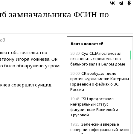
гиб замначальника ФСИН по
бой
Лента новостей
няют обстоятельство
20:20
Суд США постановил
егиону Игоря Рожнева. Он
остановить строительство
бального зала в Белом доме
ело было обнаружено утром
20:00
СК возбудил дело
против журналистки Катерины
Гордеевой о фейках о ВС
жнев совершил суицид.
России
19:45
ISU предоставил
нейтральный статус
фигуристкам Валиевой и
Трусовой
19:35
Зеленский впервые
совершил официальный визит