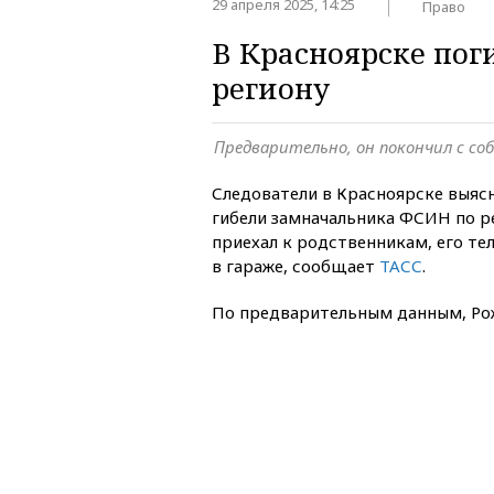
29 апреля 2025, 14:25
Право
В Красноярске по
региону
Предварительно, он покончил с со
Следователи в Красноярске выяс
гибели замначальника ФСИН по р
приехал к родственникам, его т
в гараже, сообщает
ТАСС
.
По предварительным данным, Ро