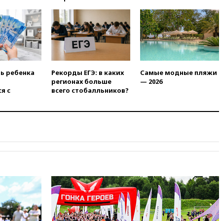
более чем на четверть
17:55
Мужчина получил
ранения при атаке дрона на
Белгородскую область
17:48
Bloomberg:
авиакомпании США обязали
проверить самолеты Boeing на
ть ребенка
Рекорды ЕГЭ: в каких
Самые модные пляжи
наличие трещин
регионах больше
— 2026
я с
всего стобалльников?
17:35
В Казани пятилетний
ребенок погиб при падении из
окна 10-го этажа
17:17
Bloomberg:
киберкомандование США
расследует серию
самоубийств своих служащих
17:00
Сняты ограничения на
полеты в аэропорту
Геленджика
16:50
В Братиславе загорелся
крупнейший НПЗ Slovnaft