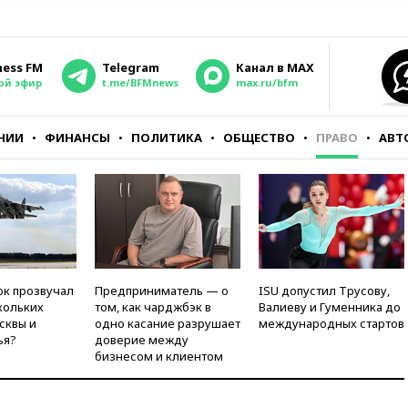
ness FM
Telegram
Канал в MAX
ой эфир
t.me/BFMnews
max.ru/bfm
НИИ
ФИНАНСЫ
ПОЛИТИКА
ОБЩЕСТВО
ПРАВО
АВТ
ок прозвучал
Предприниматель — о
ISU допустил Трусову,
кольких
том, как чарджбэк в
Валиеву и Гуменника до
сквы и
одно касание разрушает
международных стартов
ья?
доверие между
бизнесом и клиентом