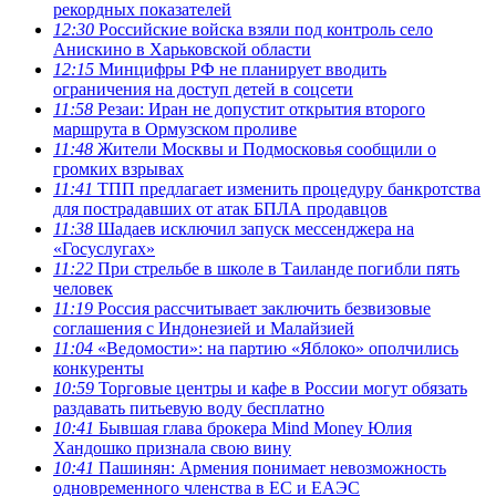
рекордных показателей
12:30
Российские войска взяли под контроль село
Анискино в Харьковской области
12:15
Минцифры РФ не планирует вводить
ограничения на доступ детей в соцсети
11:58
Резаи: Иран не допустит открытия второго
маршрута в Ормузском проливе
11:48
Жители Москвы и Подмосковья сообщили о
громких взрывах
11:41
ТПП предлагает изменить процедуру банкротства
для пострадавших от атак БПЛА продавцов
11:38
Шадаев исключил запуск мессенджера на
«Госуслугах»
11:22
При стрельбе в школе в Таиланде погибли пять
человек
11:19
Россия рассчитывает заключить безвизовые
соглашения с Индонезией и Малайзией
11:04
«Ведомости»: на партию «Яблоко» ополчились
конкуренты
10:59
Торговые центры и кафе в России могут обязать
раздавать питьевую воду бесплатно
10:41
Бывшая глава брокера Mind Money Юлия
Хандошко признала свою вину
10:41
Пашинян: Армения понимает невозможность
одновременного членства в ЕС и ЕАЭС