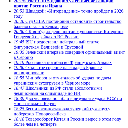
20:15
Сенат США одобрил ужесточение санкций
против России и Ирана
20:53
Швыдкой: «Интервидение» точно пройдет в 2026
году
20:20
Суд США постановил остановить строительство
бального зала в Белом доме
20:00
СК возбудил дело против журналистки Катерины
Гордеевой о фейках о ВС России
19:45
ISU предоставил нейтральный статус
фигуристкам Валиевой и Трусовой
19:35
Зеленский впервые совершил официальный визит
в Сербию
19:19
Россиянка погибла во Французских Альпах
19:00
Открытое горение на складе в Брянске
ликвидировано
18:55
Минобороны отчиталось об ударах по двум
украинским сухогрузам в Черном море
18:47
Школьники из РФ стали абсолютными
чемпионами на олимпиаде по ИИ
18:39
Два человека погибли в результате удара ВСУ по
многоэтажке в Керчи
18:25
Беспилотник атаковал турецкий сухогруз у
побережья Новороссийска
18:18
Товарооборот Китая и России вырос в этом году
более чем на четверть