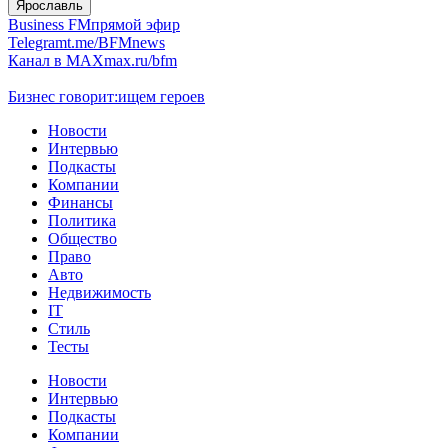
Ярославль
Business FM
прямой эфир
Telegram
t.me/BFMnews
Канал в MAX
max.ru/bfm
Бизнес говорит:
ищем героев
Новости
Интервью
Подкасты
Компании
Финансы
Политика
Общество
Право
Авто
Недвижимость
IT
Стиль
Тесты
Новости
Интервью
Подкасты
Компании