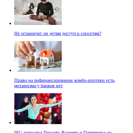
Не ограничат ли детям доступ к соцсетям?
Право на рефинансирование комбо-ипотеки есть,
механизма у банков нет
ISU допустил Трусову, Валиеву и Гуменника до