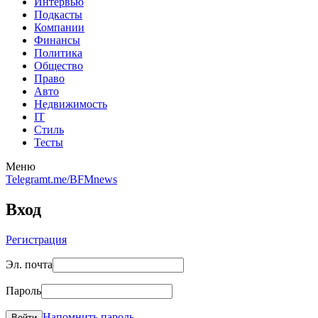
Интервью
Подкасты
Компании
Финансы
Политика
Общество
Право
Авто
Недвижимость
IT
Стиль
Тесты
Меню
Telegram
t.me/BFMnews
Вход
Регистрация
Эл. почта
Пароль
Напомнить пароль
Войти