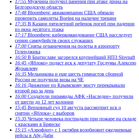
17:55
Мужчина получил ранения при атаке дрона на
Белгородскую область
17:48
Bloomberg: авиакомпании США обязали
проверить самолеты Boeing на наличие трещин
17:35
В Казани пятилетний ребенок погиб при падении
из окна десятого этажа
17:17
Bloomberg: киберкомандование США расследует
серию самоубийств своих служащих
17:00
Сняты ограничения на полеты в аэропорту
Геленджика
16:50
В Братиславе загорелся крупнейший НПЗ Slovnaft
16:45
«Яблоко» подаст иск к депутату Госдумы Алексею
Журавлеву
16:35
Мельникова и еще шесть гимнастов сборной
России не получили визы на ЧЕ
16:16
Движение по Крымскому мосту перекрывали
второй раз за день
16:00
Создатели пирамиды АФК «Наследие» получили
от шести до 12 лет колонии
15:45
Верховный суд 10 августа рассмотрит иск о
снятии «Яблока» с выборов
15:35
Четыре человека пострадали при пожаре на складе
с красками в Брянске
15:15
«Аэрофлот» с 1 октября возобновит ежедневные
рейсы в Абу-Даби