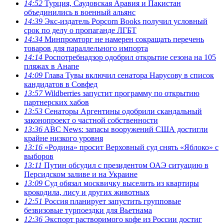
14:52
Турция, Саудовская Аравия и Пакистан
объединились в военный альянс
14:39
Экс-издатель Popcorn Books получил условный
срок по делу о пропаганде ЛГБТ
14:34
Минпромторг не намерен сокращать перечень
товаров для параллельного импорта
14:14
Роспотребнадзор одобрил открытие сезона на 105
пляжах в Анапе
14:09
Глава Тувы включил сенатора Нарусову в список
кандидатов в Совфед
13:57
Wildberries запустит программу по открытию
партнерских хабов
13:53
Сенаторы Аргентины одобрили скандальный
законопроект о частной собственности
13:36
ABC News: запасы вооружений США достигли
крайне низкого уровня
13:16
«Родина» просит Верховный суд снять «Яблоко» с
выборов
13:11
Путин обсудил с президентом ОАЭ ситуацию в
Персидском заливе и на Украине
13:09
Суд обязал москвичку выселить из квартиры
крокодила, лису и других животных
12:51
Россия планирует запустить групповые
безвизовые турпоездки для Вьетнама
12:36
Экспорт растворимого кофе из России достиг