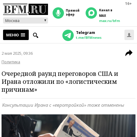
16+
Канал в
прямой
эфир
MAX
Москва
max.ru/bfm
Telegram
МЕНЮ
t.me/BFMnews
2 мая 2025, 09:36
Политика
Очередной раунд переговоров США и
Ирана отложили по «логистическим
причинам»
Консультации Ирана с «евротройкой» тоже отменены