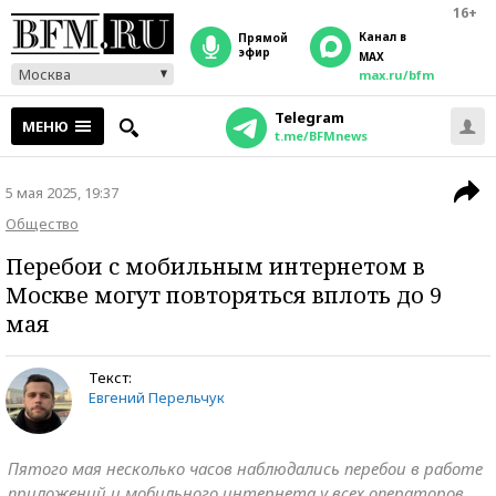
16+
Канал в
прямой
эфир
MAX
Москва
max.ru/bfm
Telegram
МЕНЮ
t.me/BFMnews
5 мая 2025, 19:37
Общество
Перебои с мобильным интернетом в
Москве могут повторяться вплоть до 9
мая
Текст:
Евгений Перельчук
Пятого мая несколько часов наблюдались перебои в работе
приложений и мобильного интернета у всех операторов.