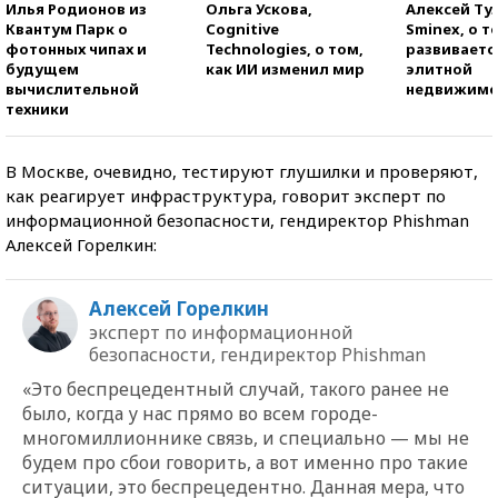
Илья Родионов из
Ольга Ускова,
Алексей Ту
Квантум Парк о
Cognitive
Sminex, о т
фотонных чипах и
Technologies, о том,
развиваетс
будущем
как ИИ изменил мир
элитной
вычислительной
недвижимо
техники
В Москве, очевидно, тестируют глушилки и проверяют,
как реагирует инфраструктура, говорит эксперт по
информационной безопасности, гендиректор Phishman
Алексей Горелкин:
Алексей Горелкин
эксперт по информационной
безопасности, гендиректор Phishman
«Это беспрецедентный случай, такого ранее не
было, когда у нас прямо во всем городе-
многомиллионнике связь, и специально — мы не
будем про сбои говорить, а вот именно про такие
ситуации, это беспрецедентно. Данная мера, что