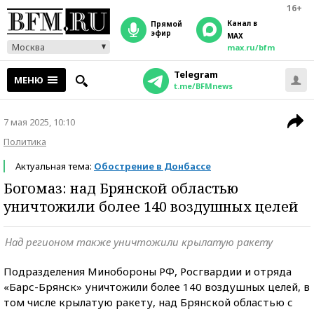
16+
Канал в
прямой
эфир
MAX
Москва
max.ru/bfm
Telegram
МЕНЮ
t.me/BFMnews
7 мая 2025, 10:10
Политика
Актуальная тема:
Обострение в Донбассе
Богомаз: над Брянской областью
уничтожили более 140 воздушных целей
Над регионом также уничтожили крылатую ракету
Подразделения Минобороны РФ, Росгвардии и отряда
«Барс-Брянск» уничтожили более 140 воздушных целей, в
том числе крылатую ракету, над Брянской областью с