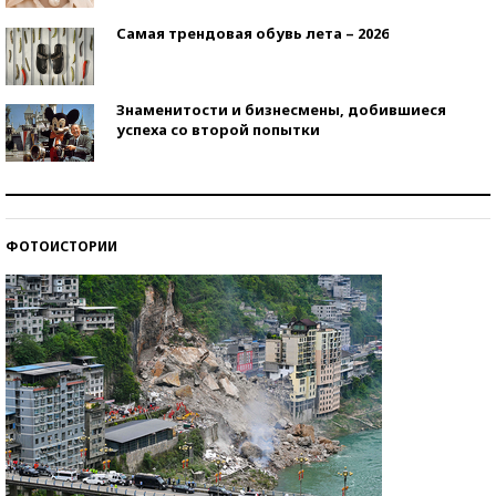
Самая трендовая обувь лета – 2026
Знаменитости и бизнесмены, добившиеся
успеха со второй попытки
Как защититься от солнца на курорте?
ФОТОИСТОРИИ
Кто изобрел средства связи?