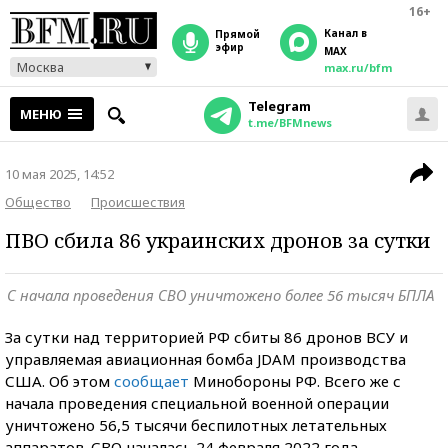
16+
Канал в
прямой
эфир
MAX
Москва
max.ru/bfm
Telegram
МЕНЮ
t.me/BFMnews
10 мая 2025, 14:52
Общество
Происшествия
ПВО сбила 86 украинских дронов за сутки
С начала проведения СВО уничтожено более 56 тысяч БПЛА
За сутки над территорией РФ сбиты 86 дронов ВСУ и
управляемая авиационная бомба JDAM производства
США. Об этом
сообщает
Минобороны РФ. Всего же с
начала проведения специальной военной операции
уничтожено 56,5 тысячи беспилотных летательных
аппаратов. СВО началась 24 февраля 2022 года.