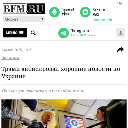
16+
Канал в
прямой
эфир
MAX
Москва
max.ru/bfm
Telegram
МЕНЮ
t.me/BFMnews
14 мая 2025, 16:23
Политика
Трамп анонсировал хорошие новости по
Украине
Они могут появиться в ближайшие дни