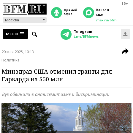
16+
Канал в
прямой
эфир
MAX
Москва
max.ru/bfm
Telegram
МЕНЮ
t.me/BFMnews
20 мая 2025, 10:13
Политика
Минздрав США отменил гранты для
Гарварда на $60 млн
Вуз обвинили в антисемитизме и дискриминации