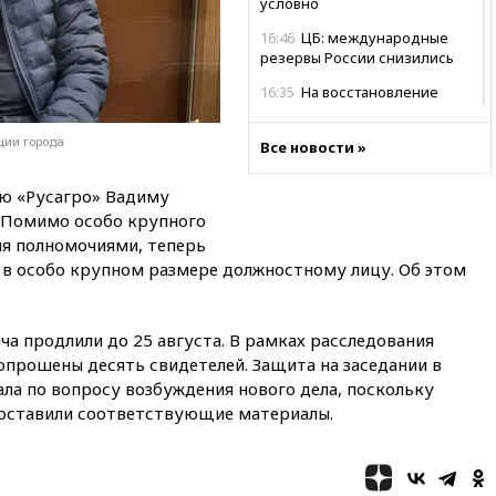
условно
16:46
ЦБ: международные
резервы России снизились
16:35
На восстановление
Херсонской области направят
6,8 млрд рублей
ции города
Все новости »
16:16
The Guardian: ученые
США создали
ю «Русагро» Вадиму
гипоаллергенных собак
 Помимо особо крупного
15:45
Спутник «Электро-Л» №
я полномочиями, теперь
5 введен в эксплуатацию
 в особо крупном размере должностному лицу. Об этом
15:35
Два человека погибли
при атаках дронов ВСУ в
Брянской области
а продлили до 25 августа. В рамках расследования
опрошены десять свидетелей. Защита на заседании в
15:15
В половине штатов США
а по вопросу возбуждения нового дела, поскольку
зафиксирована вспышка
сальмонеллеза
едоставили соответствующие материалы.
14:57
Жара в Европе может
нанести ущерб экономике в
размере €800 млрд