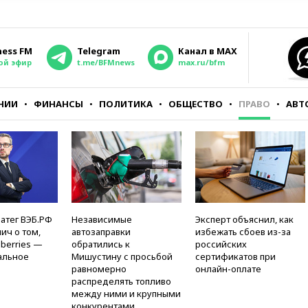
ness FM
Telegram
Канал в MAX
ой эфир
t.me/BFMnews
max.ru/bfm
НИИ
ФИНАНСЫ
ПОЛИТИКА
ОБЩЕСТВО
ПРАВО
АВТ
атег ВЭБ.РФ
Независимые
Эксперт объяснил, как
ич о том,
автозаправки
избежать сбоев из-за
berries —
обратились к
российских
альное
Мишустину с просьбой
сертификатов при
равномерно
онлайн-оплате
распределять топливо
между ними и крупными
конкурентами