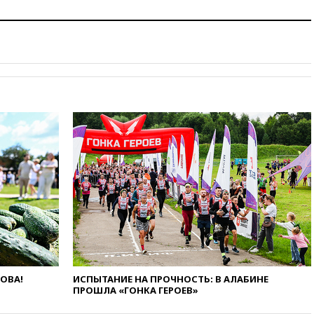
13:38
В эфире «Радиостанции
Судного дня» прозвучали три
сообщения
13:29
Восемь человек
пострадали при наезде
автомобиля на толпу в Омске
13:19
WP: Трамп определился
со своим преемником
13:13
СК возбудил дело по
факту гибели женщины и
ребенка в Раменском
12:57
В Луганске при ракетном
ударе ВСУ по складу
пострадали пять человек
12:44
МВД: число
преступлений, связанных с
отмыванием денег, достигло
рекордного показателя
ЛОВА!
ИСПЫТАНИЕ НА ПРОЧНОСТЬ: В АЛАБИНЕ
12:40
В Подмосковье
ПРОШЛА «ГОНКА ГЕРОЕВ»
женщина и трехлетний
ребенок погибли при падении