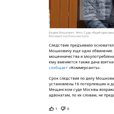
Вадим Мошкович. Фото: Суды общей юрисдик
Москвы/t.me/moscowcourts
Следствие предъявило основател
Мошковичу еще одно обвинение.
мошенничества и злоупотреблени
ему вменяется также дача взятки
сообщает
«Коммерсантъ».
Срок следствия по делу Мошкович
установлены 16 потерпевших и д
Мещанском суде Москвы возражал
адвокатам, по их словам, не пр
1
0