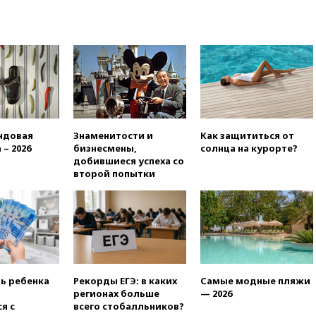
14:49
Пентагон озаботился
критикой Трампа по поводу
дефицита боеприпасов
14:40
В Германии задержан
украинец за шпионаж на
оборонном предприятии
14:21
АТОР сообщила о
снижении цен на авиабилеты
в России
ндовая
Знаменитости и
Как защититься от
 – 2026
бизнесмены,
солнца на курорте?
14:19
Масштабный сбой
добившиеся успеха со
произошел в рунете
второй попытки
14:14
«Ведомости»: Озон банк
не пострадает от британских
санкций
13:58
Медведев назвал
Японию вассалом США
13:45
В Петербурге достроили
ть ребенка
Рекорды ЕГЭ: в каких
Самые модные пляжи
новый тоннель зеленой ветки
регионах больше
— 2026
метро
я с
всего стобалльников?