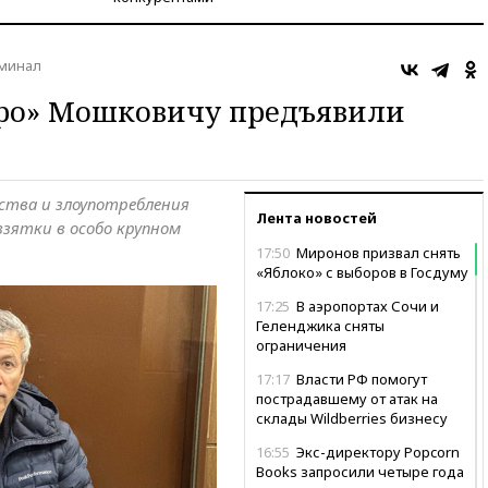
минал
гро» Мошковичу предъявили
ства и злоупотребления
Лента новостей
зятки в особо крупном
17:50
Миронов призвал снять
«Яблоко» с выборов в Госдуму
17:25
В аэропортах Сочи и
Геленджика сняты
ограничения
17:17
Власти РФ помогут
пострадавшему от атак на
склады Wildberries бизнесу
16:55
Экс-директору Popcorn
Books запросили четыре года