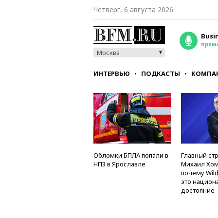
Четверг, 6 августа 2026
Busi
прям
Москва
ИНТЕРВЬЮ
ПОДКАСТЫ
КОМПА
СТИЛЬ
ТЕСТЫ
Обломки БПЛА попали в
Главный стр
НПЗ в Ярославле
Михаил Хом
почему Wild
это национ
достояние