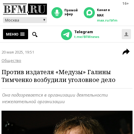
16+
Канал в
прямой
эфир
MAX
Москва
max.ru/bfm
Telegram
МЕНЮ
t.me/BFMnews
20 мая 2025, 19:51
Общество
Против издателя «Медузы» Галины
Тимченко возбудили уголовное дело
Она подозревается в организации деятельности
нежелательной организации