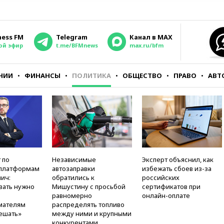
ness FM
Telegram
Канал в MAX
ой эфир
t.me/BFMnews
max.ru/bfm
НИИ
ФИНАНСЫ
ПОЛИТИКА
ОБЩЕСТВО
ПРАВО
АВТ
 по
Независимые
Эксперт объяснил, как
платформам
автозаправки
избежать сбоев из-за
ич:
обратились к
российских
вать нужно
Мишустину с просьбой
сертификатов при
равномерно
онлайн-оплате
мателям
распределять топливо
ешать»
между ними и крупными
конкурентами