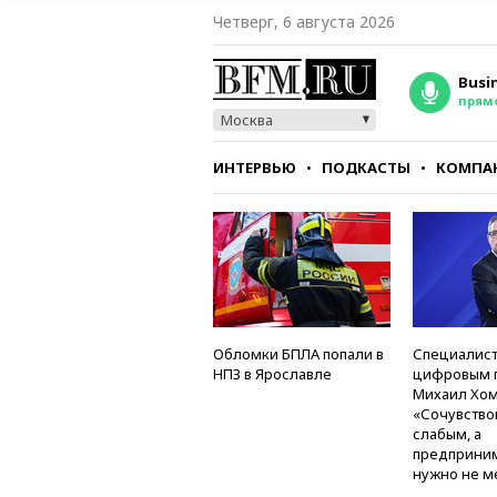
Четверг, 6 августа 2026
Busi
прям
Москва
ИНТЕРВЬЮ
ПОДКАСТЫ
КОМПА
СТИЛЬ
ТЕСТЫ
Обломки БПЛА попали в
Специалист
НПЗ в Ярославле
цифровым 
Михаил Хом
«Сочувство
слабым, а
предприни
нужно не м