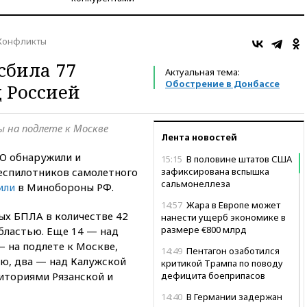
Конфликты
сбила 77
Актуальная тема:
Обострение в Донбассе
 Россией
 на подлете к Москве
Лента новостей
О обнаружили и
15:15
В половине штатов США
еспилотников самолетного
зафиксирована вспышка
сальмонеллеза
или
в Минобороны РФ.
14:57
Жара в Европе может
ых БПЛА в количестве 42
нанести ущерб экономике в
размере €800 млрд
бластью. Еще 14 — над
 на подлете к Москве,
14:49
Пентагон озаботился
ю, два — над Калужской
критикой Трампа по поводу
иториями Рязанской и
дефицита боеприпасов
14:40
В Германии задержан