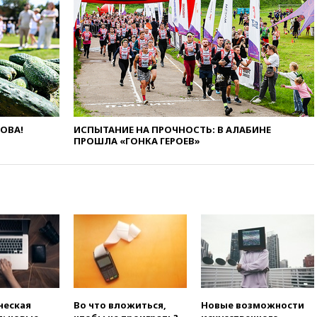
12:15
Иран и Оман
согласовали главные пункты
сделки по открытию
Ормузского пролива
11:58
Politico: США
восстановили обмен
разведданными с Украиной
11:58
Великобритания
расширила санкции против
ЛОВА!
ИСПЫТАНИЕ НА ПРОЧНОСТЬ: В АЛАБИНЕ
России
ПРОШЛА «ГОНКА ГЕРОЕВ»
11:37
В Ярославской области
обломки БПЛА упали в
резервуары НПЗ
11:19
МИД России ответил на
критику мэра Хиросимы в
годовщину ядерной
бомбардировки
10:57
Оверчук заявил о
сокращении товарооборота
России и Армении на две
ческая
Во что вложиться,
Новые возможности
трети