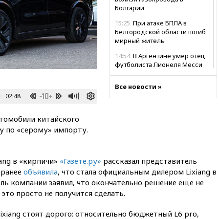
Болгарии
15:25
При атаке БПЛА в
Белгородской области погиб
мирный житель
14:54
В Аргентине умер отец
футболиста Лионеля Месси
14:43
Турция ограничила
Все новости »
судоходство в Черном море
02:48
14:20
Генпрокурором США
стал Тодд Бланш
втомобили китайского
13:37
Пляжи Геленджика
ну по «серому» импорту.
закрыты из-за опасности БПЛА
13:03
Испания ввела
iang в «кирпичи»
«Газете.ру»
рассказал представитель
погранконтроль для
итальянских туристов
 ранее
объявила
, что стала официальным дилером Lixiang в
ль компании заявил, что окончательно решение еще не
12:27
Возгорание на Ильском
 это просто не получится сделать.
НПЗ, вызванное атакой БПЛА,
потушили
ixiang стоят дорого: относительно бюджетный L6 pro,
11:47
Суд оставил под