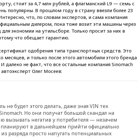
рту, стоит за 4,7 млн рублей, а флагманский L9 — семь с
арестом Rolls-Royce блогера
нь популярны. В прошлом году в страну ввезли более 23
Лерчек
 Интересно, что, по словам экспертов, и сама компания
11:07
При столкновении
 официальным дилером, пока тоже возит эти машины через
катера и лодки под Самарой
 для экономии на утильсборе. Только просит за них в
погибли два человека
потому что обещает гарантию.
10:27
Движение по трассе
«Новороссия» восстановлено
и сертификат одобрения типа транспортных средств. Это
09:55
Силы ПВО перехватили
о месяцев, и только после этого автомобили этого бренда
за утро 85 БПЛА над
И далеко не факт, что все остальные компания Sinomach
территорией РФ
 автоэксперт Олег Мосеев:
09:25
Ильский НПЗ на Кубани
загорелся после падения
обломков дрона
08:57
Собянин сообщил о
девяти БПЛА, сбитых на
ь не будет этого делать, даже зная VIN тех
подлете к Москве
Sinomach. Но они получат большой скандал на
08:42
Силы ПВО сбили почти
ю вызывать негатив у потребителя — незачем
400 БПЛА над российскими
и планируют в дальнейшем прийти официально
регионами
я из разряда просто напугать потенциальных
08:16
Лукашенко призвал