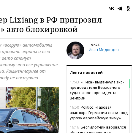
 Lixiang в РФ пригрозил
» авто блокировкой
Текст:
ым «всерую» автомобилям
Иван Медведев
кировать экраны и всю
и авто станут
потому что все управление
иа. Комментариев от
Лента новостей
воду не поступало
17:43
«Тиса» выдвинула экс-
председателя Верховного
суда на пост президента
Венгрии
16:50
Politico: «Газовая
авантюра Германии ставит под
угрозу европейскую зиму»
16:16
Беспилотник взорвался
вблизи газопровода в