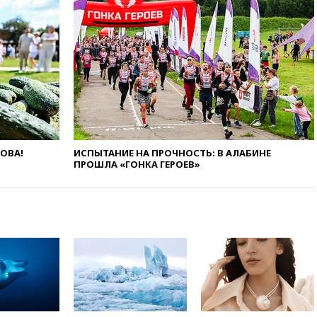
Украины с Польшей скопилось
свыше 6,5 тысячи грузовиков
вчера, 20:53
Швыдкой:
«Интервидение» точно
пройдет в 2026 году
вчера, 20:45
ПВО за день
сбила еще 75 украинских
беспилотников над Россией
вчера, 20:35
Велосипедист
погиб при атаке FPV-дрона в
ЛОВА!
ИСПЫТАНИЕ НА ПРОЧНОСТЬ: В АЛАБИНЕ
Белгородской области
ПРОШЛА «ГОНКА ГЕРОЕВ»
вчера, 20:30
Лидию Невзорову
заочно арестовали по делу о
финансировании
экстремизма
вчера, 20:20
Суд США
постановил остановить
строительство бального зала в
Белом доме
вчера, 20:15
Сенат США
одобрил ужесточение