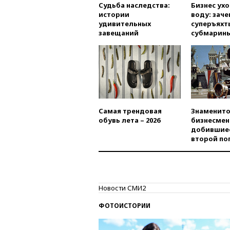
Судьба наследства:
Бизнес ух
истории
воду: заче
удивительных
суперъяхт
завещаний
субмарин
Самая трендовая
Знаменито
обувь лета – 2026
бизнесмен
добившиес
второй по
Новости СМИ2
ФОТОИСТОРИИ