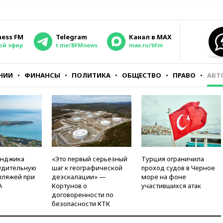
ness FM
Telegram
Канал в MAX
ой эфир
t.me/BFMnews
max.ru/bfm
НИИ
ФИНАНСЫ
ПОЛИТИКА
ОБЩЕСТВО
ПРАВО
АВТ
енджика
«Это первый серьезный
Турция ограничила
удительную
шаг к географической
проход судов в Черное
пляжей при
деэскалации» —
море на фоне
А
Кортунов о
участившихся атак
договоренности по
безопасности КТК