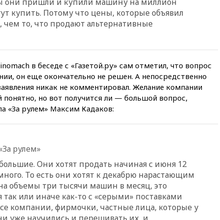
бы они пришли и купили машину на миллион
белорусов покупать избы в
гут купить. Потому что цены, которые объявил
селах
, чем то, что продают альтернативные
07:30
Нигерия стала
крупнейшим поставщиком
авиатоплива в Европу
nomach в беседе с «Газетой.ру» сам отметил, что вопрос
06:30
США и Колумбия
обсуждают координацию
ии, он еще окончательно не решен. А непосредственно
усилий против наркотрафика
заявления никак не комментировал. Желание компании
 понятно, но вот получится ли — большой вопрос,
05:30
ВМС Испании усилили
присутствие в Сеуте на фоне
ла «За рулем» Максим Кадаков:
миграционного кризиса
03:30
В Минстрое сравнили
качество жилья в Нью-Йорке и
«За рулем»
России
большие. Они хотят продать начиная с июня 12
02:30
Трамп попросил
отпустить его с круглого стола
много. То есть они хотят к декабрю нарастающим
в Госдепе, чтобы «вести
на объемы три тысячи машин в месяц, это
войну»
 так или иначе как-то с «серыми» поставками
01:35
Мигрант погиб при
 все компании, фирмочки, частные лица, которые у
попытке попасть из Марокко в
ни уже научились и перешивать их, и