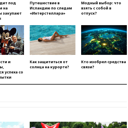
одит под
Путешествие в
Модный выбор: что
при нападении в Чехии
м на
Исландию по следам
взять с собой в
вчера, 22:00
Путин поручил
ы закупают
«Интерстеллара»
отпуск?
выделить средства на новые
ы
РЛС для Белгородской
области
вчера, 21:56
The Atlantic: Маск
отказал Украине в
использовании Starlink для
атак вглубь РФ
вчера, 21:35
После пожара на
сти и
Как защититься от
Кто изобрел средства
складе в Брянске возбудили
ы,
солнца на курорте?
связи?
уголовное дело
я успеха со
пытки
вчера, 21:26
Лидеры сборной
РФ по гимнастике получили
официальный отказ в визах от
Хорватии
вчера, 21:15
Пентагон
опубликовал 16 новых видео с
НЛО
вчера, 21:00
На границе