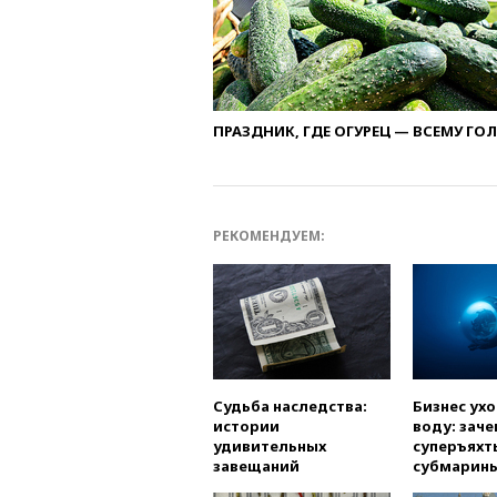
ПРАЗДНИК, ГДЕ ОГУРЕЦ — ВСЕМУ ГО
РЕКОМЕНДУЕМ:
Судьба наследства:
Бизнес ух
истории
воду: заче
удивительных
суперъяхт
завещаний
субмарин