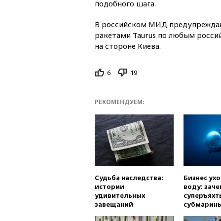
подобного шага.
В российском МИД предупреждал
ракетами Taurus по любым росси
на стороне Киева.
6
19
РЕКОМЕНДУЕМ:
Судьба наследства:
Бизнес ух
истории
воду: заче
удивительных
суперъяхт
завещаний
субмарин