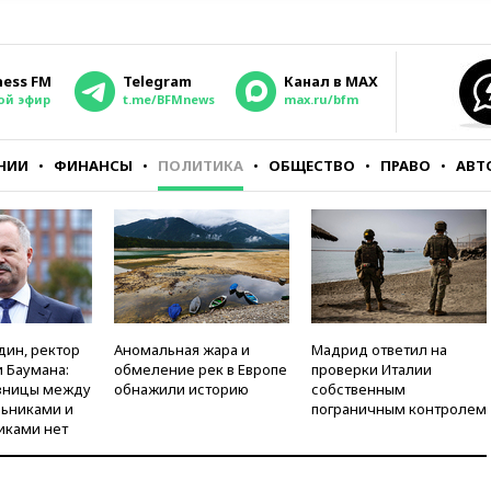
ness FM
Telegram
Канал в MAX
ой эфир
t.me/BFMnews
max.ru/bfm
НИИ
ФИНАНСЫ
ПОЛИТИКА
ОБЩЕСТВО
ПРАВО
АВТ
дин, ректор
Аномальная жара и
Мадрид ответил на
 Баумана:
обмеление рек в Европе
проверки Италии
зницы между
обнажили историю
собственным
ьниками и
пограничным контролем
иками нет