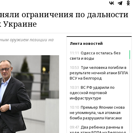
няли ограничения по дальности
к Украине
ным оружием позиции на
Лента новостей
11:11
Одесса осталась без
света и воды
10:53
Три человека погибли в
результате ночной атаки БПЛА
ВСУ на Белгород
10:31
ВС РФ ударили по
одесской портовой
инфраструктуре
10:10
Премьер Японии снова
не упомянула, чья атомная
бомба разрушила Нагасаки
09:47
Два ребенка ранены в
ходе атаки БПЛА на Белгород