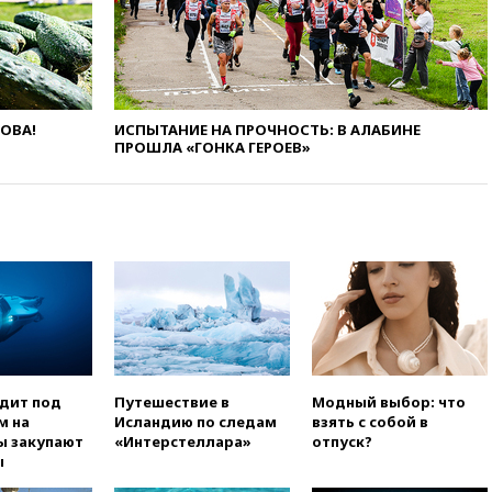
угрозу европейскую зиму»
вчера, 16:16
Беспилотник
взорвался вблизи
газопровода в Болгарии
вчера, 15:25
При атаке БПЛА в
ЛОВА!
ИСПЫТАНИЕ НА ПРОЧНОСТЬ: В АЛАБИНЕ
Белгородской области погиб
ПРОШЛА «ГОНКА ГЕРОЕВ»
мирный житель
вчера, 14:54
В Аргентине умер
отец футболиста Лионеля
Месси
вчера, 14:43
Турция
ограничила судоходство в
Черном море
вчера, 14:20
Генпрокурором
США стал Тодд Бланш
вчера, 13:37
Пляжи
одит под
Путешествие в
Модный выбор: что
Геленджика закрыты из-за
м на
Исландию по следам
взять с собой в
опасности БПЛА
ы закупают
«Интерстеллара»
отпуск?
ы
вчера, 13:03
Испания ввела