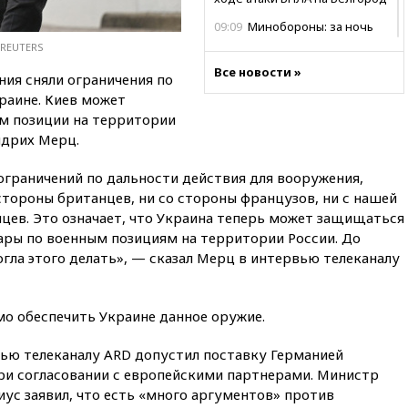
09:09
Минобороны: за ночь
сбито 153 украинских БПЛА
/REUTERS
08:50
Состояние здоровья
Все новости »
ния сняли ограничения по
Джо Байдена ухудшилось
раине. Киев может
07:40
OpenAI приостановила
м позиции на территории
выпуск модели Astra и-за
идрих Мерц.
потенциальных рисков
ограничений по дальности действия для вооружения,
06:25
У берегов Италии
обнаружили затонувшее
стороны британцев, ни со стороны французов, ни с нашей
судно древнеримских времен
цев. Это означает, что Украина теперь может защищаться
дары по военным позициям на территории России. До
05:10
«Одиссея» Нолана
собрала в мировом прокате
гла этого делать», — сказал Мерц в интервью телеканалу
свыше $1 млрд
02:22
Собянин сообщил о
мо обеспечить Украине данное оружие.
высоких темпах строительства
недвижимости в Москве
вью телеканалу ARD допустил поставку Германией
01:20
Россиянин в среднем
при согласовании с европейскими партнерами. Министр
съедает несколько арбузов за
сезон
ус заявил, что есть «много аргументов» против