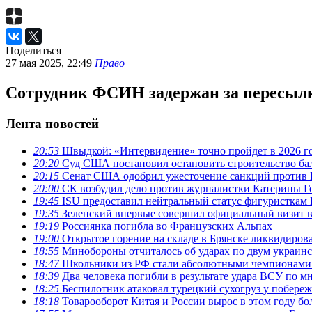
Поделиться
27 мая 2025, 22:49
Право
Сотрудник ФСИН задержан за пересылк
Лента новостей
20:53
Швыдкой: «Интервидение» точно пройдет в 2026 г
20:20
Суд США постановил остановить строительство бал
20:15
Сенат США одобрил ужесточение санкций против 
20:00
СК возбудил дело против журналистки Катерины Го
19:45
ISU предоставил нейтральный статус фигуристкам 
19:35
Зеленский впервые совершил официальный визит 
19:19
Россиянка погибла во Французских Альпах
19:00
Открытое горение на складе в Брянске ликвидиров
18:55
Минобороны отчиталось об ударах по двум украинс
18:47
Школьники из РФ стали абсолютными чемпионами
18:39
Два человека погибли в результате удара ВСУ по м
18:25
Беспилотник атаковал турецкий сухогруз у побере
18:18
Товарооборот Китая и России вырос в этом году бол