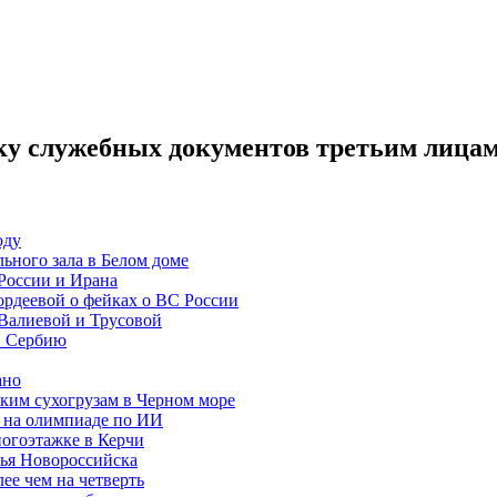
у служебных документов третьим лица
оду
ьного зала в Белом доме
России и Ирана
рдеевой о фейках о ВС России
Валиевой и Трусовой
в Сербию
ано
ким сухогрузам в Черном море
 на олимпиаде по ИИ
ногоэтажке в Керчи
жья Новороссийска
ее чем на четверть