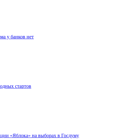
ма у банков нет
родных стартов
ации «Яблока» на выборах в Госдуму