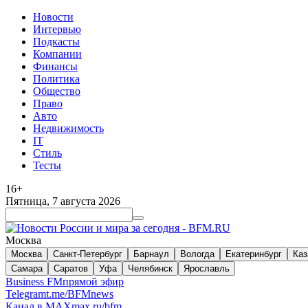
Новости
Интервью
Подкасты
Компании
Финансы
Политика
Общество
Право
Авто
Недвижимость
IT
Стиль
Тесты
16+
Пятница, 7 августа 2026
Москва
Москва
Санкт-Петербург
Барнаул
Вологда
Екатеринбург
Каз
Самара
Саратов
Уфа
Челябинск
Ярославль
Business FM
прямой эфир
Telegram
t.me/BFMnews
Канал в MAX
max.ru/bfm