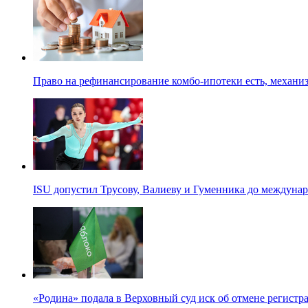
Право на рефинансирование комбо-ипотеки есть, механиз
ISU допустил Трусову, Валиеву и Гуменника до междуна
«Родина» подала в Верховный суд иск об отмене регистр