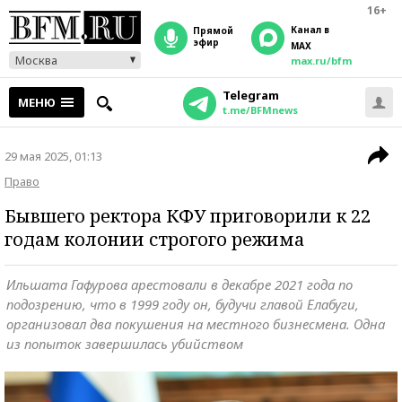
16+
Канал в
прямой
эфир
MAX
Москва
max.ru/bfm
Telegram
МЕНЮ
t.me/BFMnews
29 мая 2025, 01:13
Право
Бывшего ректора КФУ приговорили к 22
годам колонии строгого режима
Ильшата Гафурова арестовали в декабре 2021 года по
подозрению, что в 1999 году он, будучи главой Елабуги,
организовал два покушения на местного бизнесмена. Одна
из попыток завершилась убийством