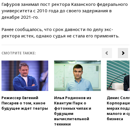
Гафуров занимал пост ректора Казанского федерального
университета с 2010 года до своего задержания в
декабре 2021-го.
Ранее сообщалось, что срок давности по делу экс-
ректора истек, однако судья не стала его применять.
СМОТРИТЕ ТАКЖЕ:
Режиссер Евгений
Илья Родионов из
Денис Соля
Писарев о том, какое
Квантум Парк о
Корпорация
будущее ждет театры
фотонных чипах и
мерах под
будущем
малого и с
вычислительной
бизнеса
техники