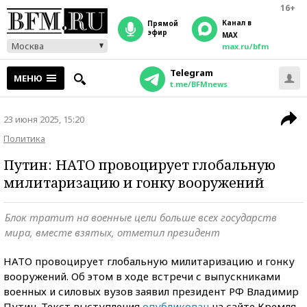
16+
Канал в
прямой
эфир
MAX
Москва
max.ru/bfm
Telegram
МЕНЮ
t.me/BFMnews
23 июня 2025, 15:20
Политика
Путин: НАТО провоцирует глобальную
милитаризацию и гонку вооружений
Блок тратит на военные цели больше всех государств
мира, вместе взятых, отметил президент
НАТО провоцирует глобальную милитаризацию и гонку
вооружений. Об этом в ходе встречи с выпускниками
военных и силовых вузов заявил президент РФ Владимир
Путин. Текст выступления
опубликован
на сайте Кремля.