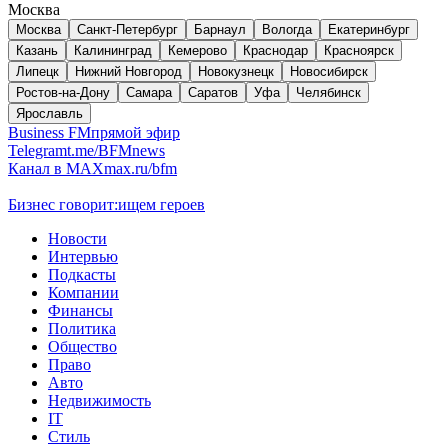
Москва
Москва
Санкт-Петербург
Барнаул
Вологда
Екатеринбург
Казань
Калининград
Кемерово
Краснодар
Красноярск
Липецк
Нижний Новгород
Новокузнецк
Новосибирск
Ростов-на-Дону
Самара
Саратов
Уфа
Челябинск
Ярославль
Business FM
прямой эфир
Telegram
t.me/BFMnews
Канал в MAX
max.ru/bfm
Бизнес говорит:
ищем героев
Новости
Интервью
Подкасты
Компании
Финансы
Политика
Общество
Право
Авто
Недвижимость
IT
Стиль