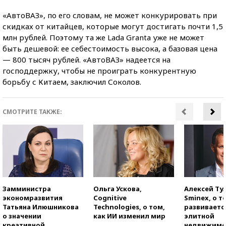
«АвтоВАЗ», по его словам, не может конкурировать при
скидках от китайцев, которые могут достигать почти 1,5
млн рублей. Поэтому та же Lada Granta уже не может
быть дешевой: ее себестоимость высока, а базовая цена
— 800 тысяч рублей. «АвтоВАЗ» надеется на
господдержку, чтобы не проиграть конкурентную
борьбу с Китаем, заключил Соколов.
СМОТРИТЕ ТАКЖЕ:
Замминистра
Ольга Ускова,
Алексей Ту
экономразвития
Cognitive
Sminex, о т
Татьяна Илюшникова
Technologies, о том,
развиваетс
о значении
как ИИ изменил мир
элитной
креативной
недвижимо