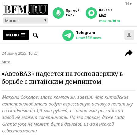
16+
Канал в
прямой
эфир
MAX
Москва
max.ru/bfm
Telegram
МЕНЮ
t.me/BFMnews
24 июня 2025, 16:25
Авто
«АвтоВАЗ» надеется на господдержку в
борьбе с китайским демпингом
Максим Соколов, глава компании, заявил, что китайские
автопроизводители ведут агрессивную ценовую политику
со скидками до 1,5 млн рублей, с которыми российский
завод не может соперничать. По его словам, даже Lada
Granta уже не может быть дешевой из-за высокой
себестоимости