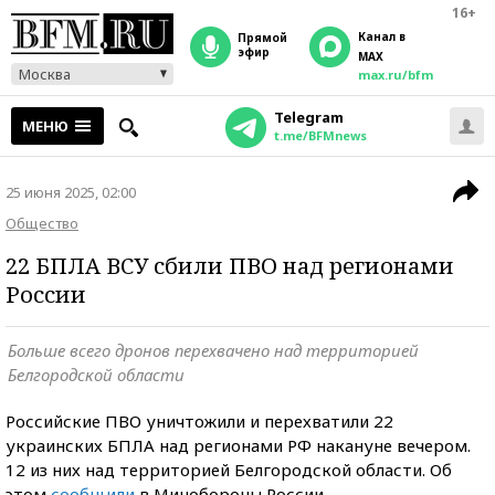
16+
Канал в
прямой
эфир
MAX
Москва
max.ru/bfm
Telegram
МЕНЮ
t.me/BFMnews
25 июня 2025, 02:00
Общество
22 БПЛА ВСУ сбили ПВО над регионами
России
Больше всего дронов перехвачено над территорией
Белгородской области
Российские ПВО уничтожили и перехватили 22
украинских БПЛА над регионами РФ накануне вечером.
12 из них над территорией Белгородской области. Об
этом
сообщили
в Минобороны России.