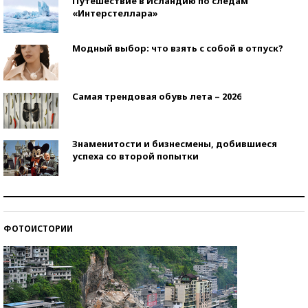
Путешествие в Исландию по следам
«Интерстеллара»
Модный выбор: что взять с собой в отпуск?
Самая трендовая обувь лета – 2026
Знаменитости и бизнесмены, добившиеся
успеха со второй попытки
Как защититься от солнца на курорте?
ФОТОИСТОРИИ
Кто изобрел средства связи?