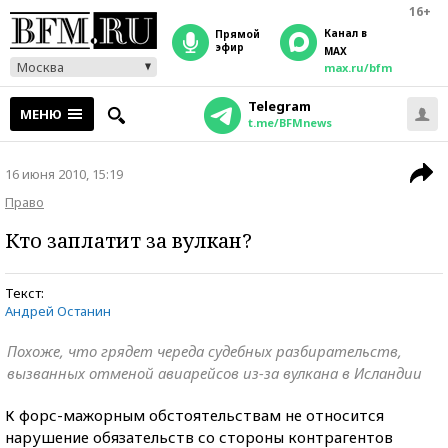
16+
Канал в
прямой
эфир
MAX
Москва
max.ru/bfm
Telegram
МЕНЮ
t.me/BFMnews
16 июня 2010, 15:19
Право
Кто заплатит за вулкан?
Текст:
Андрей Останин
Похоже, что грядет череда судебных разбирательств,
вызванных отменой авиарейсов из-за вулкана в Исландии
К форс-мажорным обстоятельствам не относится
нарушение обязательств со стороны контрагентов