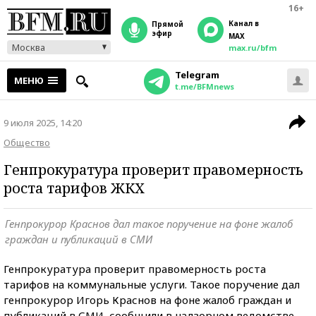
16+
Канал в
прямой
эфир
MAX
Москва
max.ru/bfm
Telegram
МЕНЮ
t.me/BFMnews
9 июля 2025, 14:20
Общество
Генпрокуратура проверит правомерность
роста тарифов ЖКХ
Генпрокурор Краснов дал такое поручение на фоне жалоб
граждан и публикаций в СМИ
Генпрокуратура проверит правомерность роста
тарифов на коммунальные услуги. Такое поручение дал
генпрокурор Игорь Краснов на фоне жалоб граждан и
публикаций в СМИ, сообщили в надзорном ведомстве.