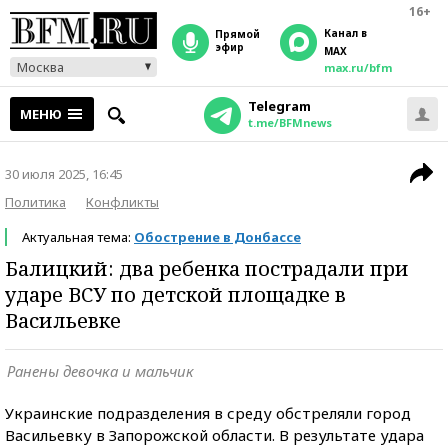
16+
Канал в
прямой
эфир
MAX
Москва
max.ru/bfm
Telegram
МЕНЮ
t.me/BFMnews
30 июля 2025, 16:45
Политика
Конфликты
Актуальная тема:
Обострение в Донбассе
Балицкий: два ребенка пострадали при
ударе ВСУ по детской площадке в
Васильевке
Ранены девочка и мальчик
Украинские подразделения в среду обстреляли город
Васильевку в Запорожской области. В результате удара