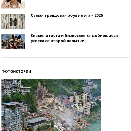
Самая трендовая обувь лета – 2026
Знаменитости и бизнесмены, добившиеся
успеха со второй попытки
Как защититься от солнца на курорте?
ФОТОИСТОРИИ
Кто изобрел средства связи?