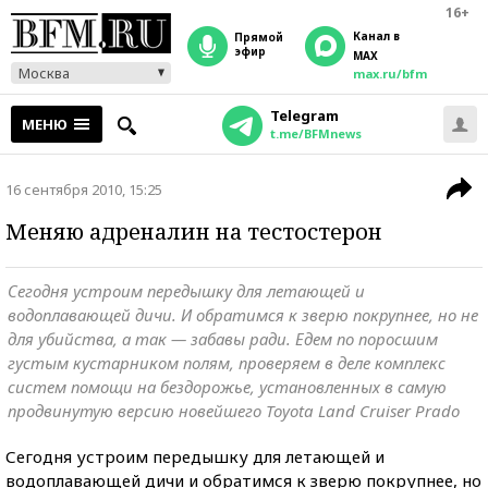
16+
Канал в
прямой
эфир
MAX
Москва
max.ru/bfm
Telegram
МЕНЮ
t.me/BFMnews
16 сентября 2010, 15:25
Меняю адреналин на тестостерон
Сегодня устроим передышку для летающей и
водоплавающей дичи. И обратимся к зверю покрупнее, но не
для убийства, а так — забавы ради. Едем по поросшим
густым кустарником полям, проверяем в деле комплекс
систем помощи на бездорожье, установленных в самую
продвинутую версию новейшего Toyota Land Cruiser Prado
Сегодня устроим передышку для летающей и
водоплавающей дичи и обратимся к зверю покрупнее, но