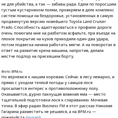
не для убийства, а так — забавы ради. Едем по поросшим
густым кустарником полям, проверяем в деле комплекс
систем помощи на бездорожье, установленных в самую
продвинутую версию новейшего Toyota Land Cruiser
Prado. Способность адаптироваться к профилю дороги
очень помогала мне на разбитом асфальте, при въезде на
плохое покрытие на кузов приходили один-два удара,
потом подвеска начина работать мягче. А на поворотах в
ответ на развитие крена машина, напротив, делала
жестче подпор на присевшем борту.
Фото: BFM.ru
Но вернемся к нашим коровам. Сейчас в лесу нежарко, и
прямо с уходом теплой погоды у самцов лося
просыпается интерес к противоположному полу.
Оказывается, дурно пахнущая влажная яма — место
тщательной подготовки лося к спариванию. Мочевая
точка. В эфир радио Business FM я этот рассказ Николая
Гагарина разместить не решился, а на BFM.ru —
пожалуйста. (
аудио
)