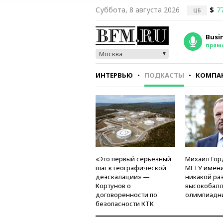
Суббота, 8 августа 2026
$
7
ЦБ
Busi
прям
Москва
ИНТЕРВЬЮ
ПОДКАСТЫ
КОМПА
СТИЛЬ
ТЕСТЫ
«Это первый серьезный
Михаил Гор
шаг к географической
МГТУ имени
деэскалации» —
никакой ра
Кортунов о
высокобалл
договоренности по
олимпиадн
безопасности КТК