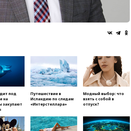
одит под
Путешествие в
Модный выбор: что
м на
Исландию по следам
взять с собой в
ы закупают
«Интерстеллара»
отпуск?
ы