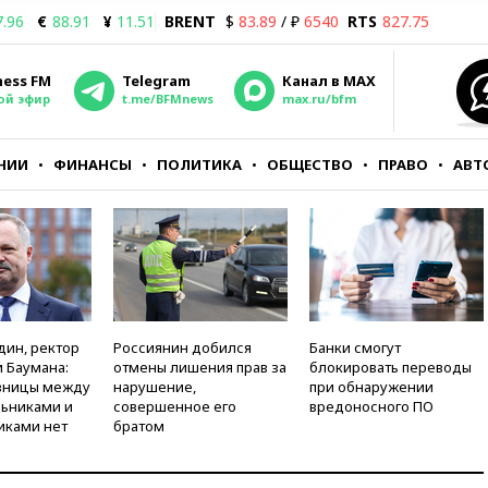
7.96
€
88.91
¥
11.51
BRENT
$
83.89
/ ₽
6540
RTS
827.75
ness FM
Telegram
Канал в MAX
ой эфир
t.me/BFMnews
max.ru/bfm
НИИ
ФИНАНСЫ
ПОЛИТИКА
ОБЩЕСТВО
ПРАВО
АВТ
дин, ректор
Россиянин добился
Банки смогут
 Баумана:
отмены лишения прав за
блокировать переводы
зницы между
нарушение,
при обнаружении
ьниками и
совершенное его
вредоносного ПО
иками нет
братом