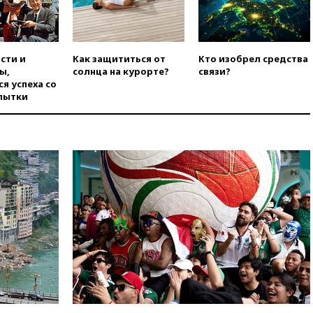
сти и
Как защититься от
Кто изобрел средства
ы,
солнца на курорте?
связи?
я успеха со
пытки