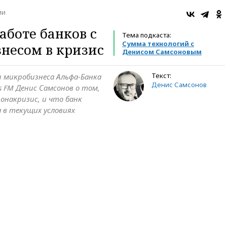
ии
аботе банков с
Тема подкаста:
Сумма технологий с
несом в кризис
Денисом Самсоновым
Текст:
и микробизнеса Альфа-Банка
Денис Самсонов
s FM Денис Самсонов о том,
ронакризис, и что банк
 в текущих условиях