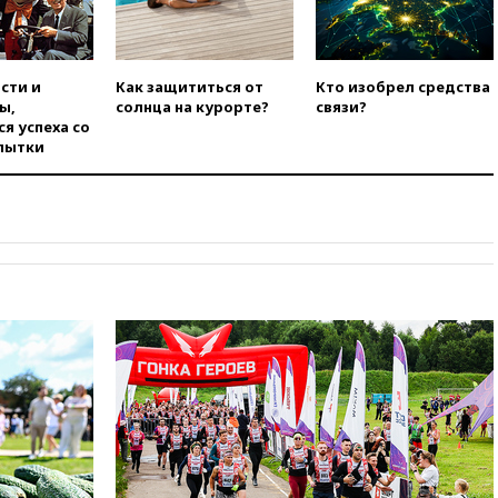
сти и
Как защититься от
Кто изобрел средства
ы,
солнца на курорте?
связи?
я успеха со
пытки