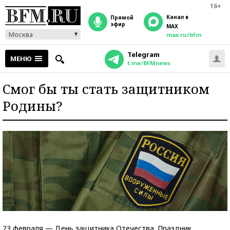
16+
Канал в
прямой
эфир
MAX
Москва
max.ru/bfm
Telegram
МЕНЮ
t.me/BFMnews
Смог бы ты стать защитником
Родины?
23 февраля — День защитника Отечества. Праздник