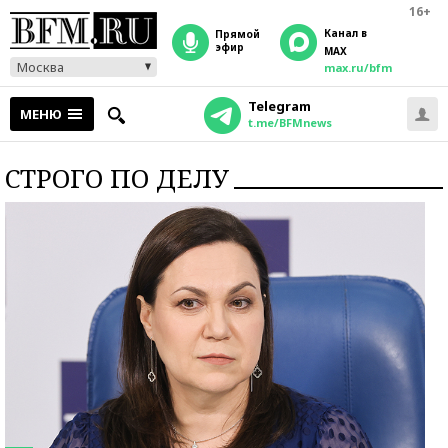
16+
Канал в
прямой
эфир
MAX
Москва
max.ru/bfm
Telegram
МЕНЮ
t.me/BFMnews
СТРОГО ПО ДЕЛУ