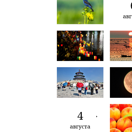
авг
4
августа