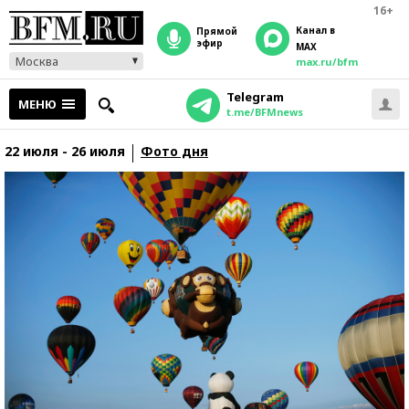
16+
Канал в
прямой
эфир
MAX
Москва
max.ru/bfm
Telegram
МЕНЮ
t.me/BFMnews
22 июля - 26 июля
Фото дня