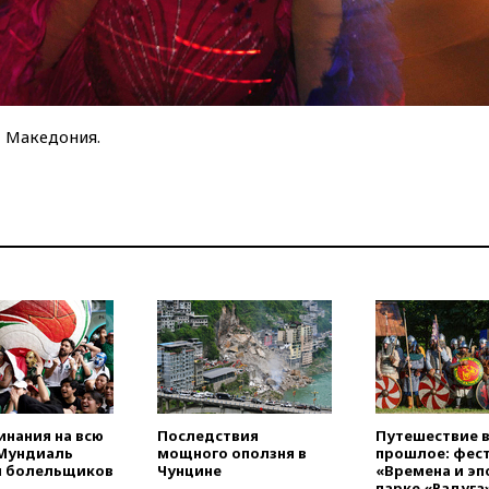
, Македония.
нания на всю
Последствия
Путешествие 
 Мундиаль
мощного оползня в
прошлое: фес
и болельщиков
Чунцине
«Времена и эп
парке «Радуга