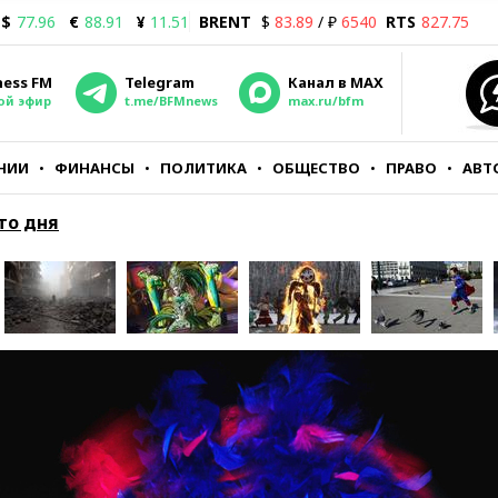
$
77.96
€
88.91
¥
11.51
BRENT
$
83.89
/ ₽
6540
RTS
827.75
ness FM
Telegram
Канал в MAX
ой эфир
t.me/BFMnews
max.ru/bfm
НИИ
ФИНАНСЫ
ПОЛИТИКА
ОБЩЕСТВО
ПРАВО
АВТ
то дня