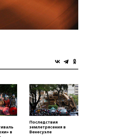
в
Последствия
тиваль
землетрясения в
охи» в
Венесуэле
»