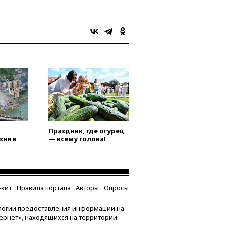
Праздник, где огурец
зня в
— всему голова!
кит
Правила портала
Авторы
Опросы
логии предоставления информации на
тернет», находящихся на территории