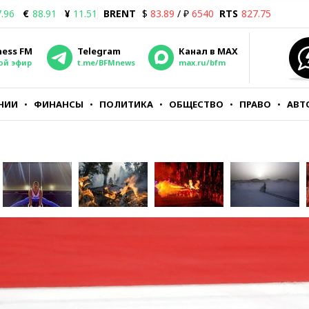
.96
€
88.91
¥
11.51
BRENT
$
83.89
/ ₽
6540
RTS
827.75
ness FM
Telegram
Канал в MAX
ой эфир
t.me/BFMnews
max.ru/bfm
НИИ
ФИНАНСЫ
ПОЛИТИКА
ОБЩЕСТВО
ПРАВО
АВТ