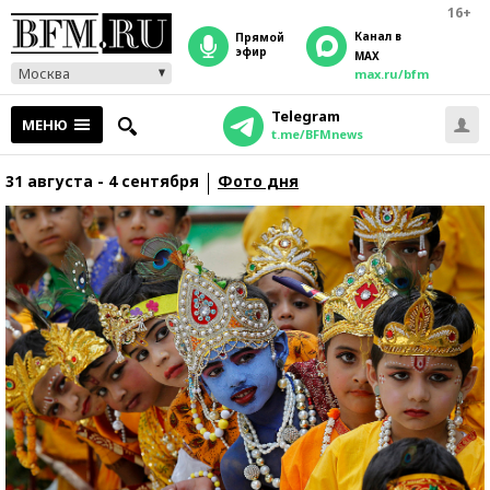
16+
Канал в
прямой
эфир
MAX
Москва
max.ru/bfm
Telegram
МЕНЮ
t.me/BFMnews
31 августа - 4 сентября
Фото дня