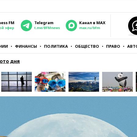
ness FM
Telegram
Канал в MAX
ой эфир
t.me/BFMnews
max.ru/bfm
НИИ
ФИНАНСЫ
ПОЛИТИКА
ОБЩЕСТВО
ПРАВО
АВТ
ото дня