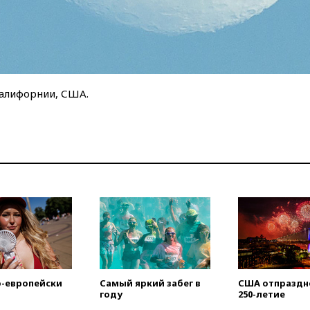
алифорнии, США.
о-европейски
Самый яркий забег в
США отпраздн
году
250-летие